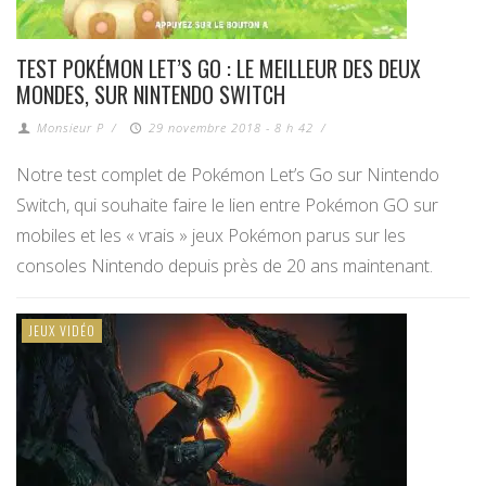
TEST POKÉMON LET’S GO : LE MEILLEUR DES DEUX
MONDES, SUR NINTENDO SWITCH
Monsieur P
/
29 novembre 2018 - 8 h 42
/
Notre test complet de Pokémon Let’s Go sur Nintendo
Switch, qui souhaite faire le lien entre Pokémon GO sur
mobiles et les « vrais » jeux Pokémon parus sur les
consoles Nintendo depuis près de 20 ans maintenant.
JEUX VIDÉO