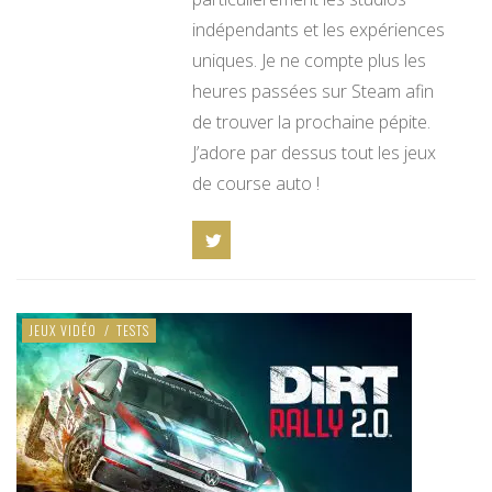
indépendants et les expériences
uniques. Je ne compte plus les
heures passées sur Steam afin
de trouver la prochaine pépite.
J’adore par dessus tout les jeux
de course auto !
JEUX VIDÉO
/
TESTS