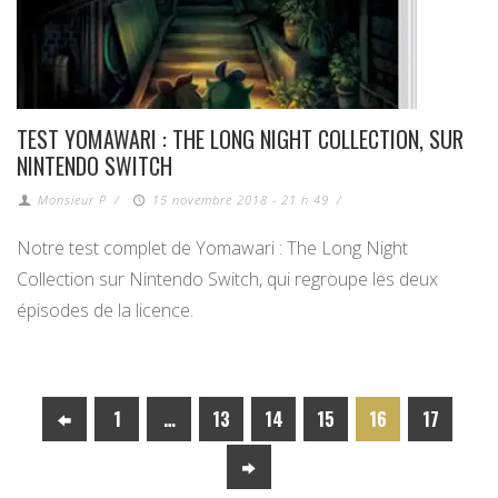
TEST YOMAWARI : THE LONG NIGHT COLLECTION, SUR
NINTENDO SWITCH
Monsieur P
/
15 novembre 2018 - 21 h 49
/
Notre test complet de Yomawari : The Long Night
Collection sur Nintendo Switch, qui regroupe les deux
épisodes de la licence.
1
…
13
14
15
16
17