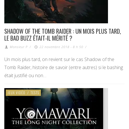
SHADOW OF THE TOMB RAIDER : UN MOIS PLUS TARD,
LE BAD BUZZ ÉTAIT-IL MÉRITÉ ?
Monsieur P
/
22 novembre 2018 - 8 h 50
/
Un mois plus tard, on revient sur le cas Shadow of the
Tomb Raider, histoire de savoir (entre autres) si le bashing
était justifié ou non…
JEUX VIDÉO
/
TESTS