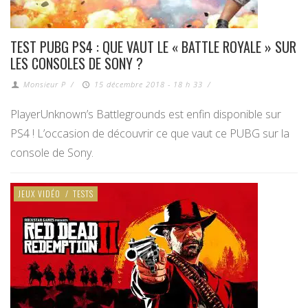
TEST PUBG PS4 : QUE VAUT LE « BATTLE ROYALE » SUR
LES CONSOLES DE SONY ?
Monsieur P
/
15 décembre 2018 - 18 h 33
/
PlayerUnknown’s Battlegrounds est enfin disponible sur
PS4 ! L’occasion de découvrir ce que vaut ce PUBG sur la
console de Sony.
JEUX VIDÉO
/
TESTS