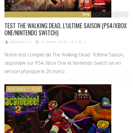
70
%
TEST THE WALKING DEAD, L’ULTIME SAISON (PS4/XBOX
ONE/NINTENDO SWITCH)
Monsieur P
/
15 février 2019 - 17 h 45
/
Notre test complet de The Walking Dead : l’Ultime Saison,
disponible sur PS4, Xbox One et Nintendo Switch (et en
version physique le 26 mars).
JEUX VIDÉO
/
TESTS