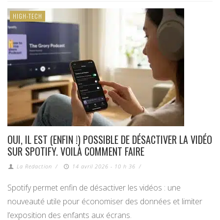
HIGH-TECH
OUI, IL EST (ENFIN !) POSSIBLE DE DÉSACTIVER LA VIDÉO
SUR SPOTIFY. VOILÀ COMMENT FAIRE
La Redaction
/
14 avril 2026 - 10 h 36
/
Spotify permet enfin de désactiver les vidéos : une
nouveauté utile pour économiser des données et limiter
l’exposition des enfants aux écrans.