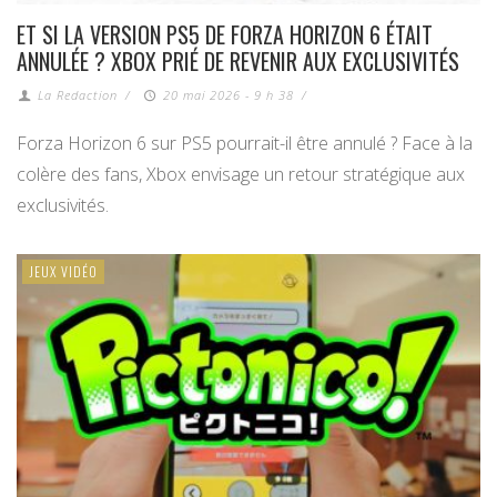
ET SI LA VERSION PS5 DE FORZA HORIZON 6 ÉTAIT
ANNULÉE ? XBOX PRIÉ DE REVENIR AUX EXCLUSIVITÉS
La Redaction
/
20 mai 2026 - 9 h 38
/
Forza Horizon 6 sur PS5 pourrait-il être annulé ? Face à la
colère des fans, Xbox envisage un retour stratégique aux
exclusivités.
JEUX VIDÉO