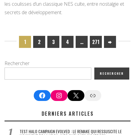
les coulisses d’un classique NES culte, entre nostalgie et
secrets de développement.
1
2
3
4
…
271
Rechercher
RECHERCHER
Facebook
Instagram
X
Google News
DERNIERS ARTICLES
TEST HALO CAMPAIGN EVOLVED : LE REMAKE QUI RESSUSCITE LE