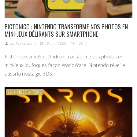
PICTONICO : NINTENDO TRANSFORME NOS PHOTOS EN
MINI-JEUX DÉLIRANTS SUR SMARTPHONE
La Redaction
/
19 mai 2026 - 14 h 20
/
Pictonico sur iOS et Android transforme vos photos en
mini-jeux loufoques façon WarioWare. Nintendo réveille
aussi la nostalgie 3DS.
JEUX VIDÉO
/
TESTS