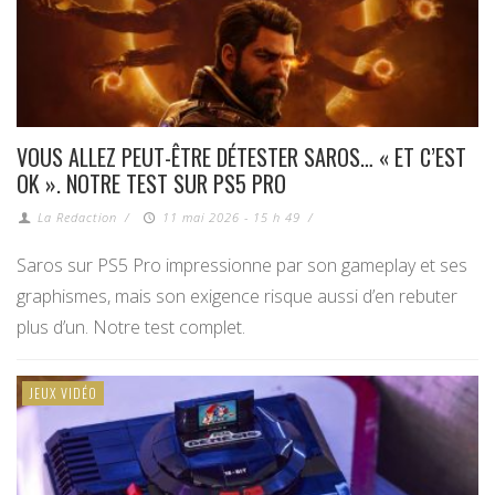
VOUS ALLEZ PEUT-ÊTRE DÉTESTER SAROS… « ET C’EST
OK ». NOTRE TEST SUR PS5 PRO
La Redaction
/
11 mai 2026 - 15 h 49
/
Saros sur PS5 Pro impressionne par son gameplay et ses
graphismes, mais son exigence risque aussi d’en rebuter
plus d’un. Notre test complet.
JEUX VIDÉO