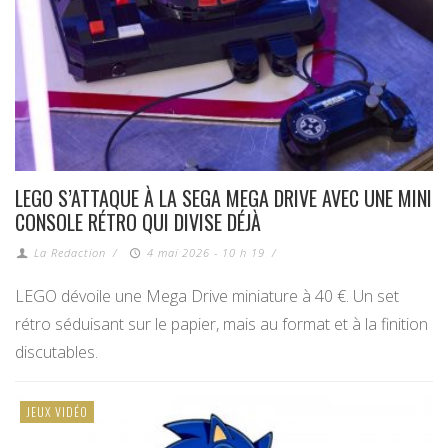
LEGO S’ATTAQUE À LA SEGA MEGA DRIVE AVEC UNE MINI
CONSOLE RÉTRO QUI DIVISE DÉJÀ
La Redaction
/
4 mai 2026 - 10 h 19
/
LEGO dévoile une Mega Drive miniature à 40 €. Un set
rétro séduisant sur le papier, mais au format et à la finition
discutables.
JEUX VIDÉO