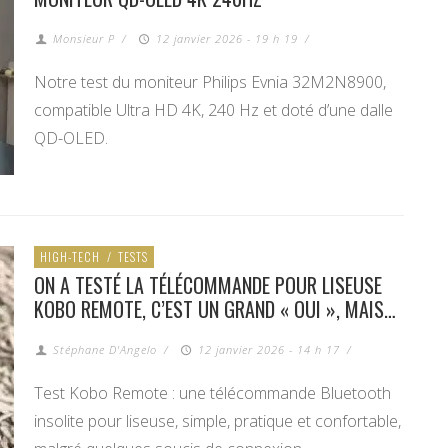
Monsieur P
/
12 janvier 2026 - 19 h 19
/
Notre test du moniteur Philips Evnia 32M2N8900,
compatible Ultra HD 4K, 240 Hz et doté d’une dalle
QD-OLED.
HIGH-TECH
/
TESTS
ON A TESTÉ LA TÉLÉCOMMANDE POUR LISEUSE
KOBO REMOTE, C’EST UN GRAND « OUI », MAIS…
Stéphane D'Angelo
/
12 janvier 2026 - 14 h 17
/
Test Kobo Remote : une télécommande Bluetooth
insolite pour liseuse, simple, pratique et confortable,