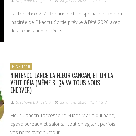
Stéphane D'Angelo
/
28 janvier 2026 - 14 h 41
/
La Toniebox 2 s’offre une édition spéciale Pokémon
inspirée de Pikachu. Sortie prévue à l’été 2026 avec
des Tonies audio inédits.
HIGH-TECH
NINTENDO LANCE LA FLEUR CANCAN, ET ON LA
VEUT DÉJÀ (MÊME SI ÇA VA TOUS NOUS
ÉNERVER)
Stéphane D'Angelo
/
23 janvier 2026 - 15 h 15
/
Fleur Cancan, l’accessoire Super Mario qui parle,
égaye bureaux et salons… tout en agitant parfois
vos nerfs avec humour.