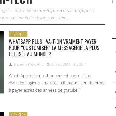
ogrès, notre sélection high-tech scientifique à
 pour un imbécile devant vos amis.
HIGH-TECH
WHATSAPP PLUS : VA-T-ON VRAIMENT PAYER
POUR “CUSTOMISER” LA MESSAGERIE LA PLUS
UTILISÉE AU MONDE ?
Stéphane D'Angelo
/
21 avril 2026 - 8 h 35
/
WhatsApp teste un abonnement payant. Une
évolution logique… mais les utilisateurs sont-ils prêts
à payer après des années de gratuité ?
HIGH-TECH