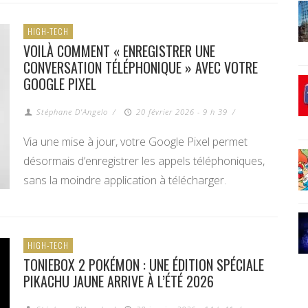
HIGH-TECH
VOILÀ COMMENT « ENREGISTRER UNE
CONVERSATION TÉLÉPHONIQUE » AVEC VOTRE
GOOGLE PIXEL
Stéphane D'Angelo
/
20 février 2026 - 9 h 39
/
Via une mise à jour, votre Google Pixel permet
désormais d’enregistrer les appels téléphoniques,
sans la moindre application à télécharger.
HIGH-TECH
TONIEBOX 2 POKÉMON : UNE ÉDITION SPÉCIALE
PIKACHU JAUNE ARRIVE À L’ÉTÉ 2026