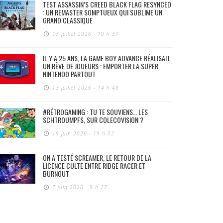
TEST ASSASSIN’S CREED BLACK FLAG RESYNCED
: UN REMASTER SOMPTUEUX QUI SUBLIME UN
GRAND CLASSIQUE
17 juillet 2026 - 10 h 37
IL Y A 25 ANS, LA GAME BOY ADVANCE RÉALISAIT
UN RÊVE DE JOUEURS : EMPORTER LA SUPER
NINTENDO PARTOUT
13 juillet 2026 - 14 h 48
#RÉTROGAMING : TU TE SOUVIENS… LES
SCHTROUMPFS, SUR COLECOVISION ?
19 juin 2026 - 19 h 02
ON A TESTÉ SCREAMER, LE RETOUR DE LA
LICENCE CULTE ENTRE RIDGE RACER ET
BURNOUT
7 juin 2026 - 9 h 27