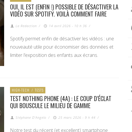
OUI, IL EST (ENFIN !) POSSIBLE DE DÉSACTIVER LA
VIDÉO SUR SPOTIFY. VOILÀ COMMENT FAIRE
La Redaction
/
14 avril 2026 - 10 h 36
/
Spotify permet enfin de désactiver les vidéos : une
nouveauté utile pour économiser des données et
limiter l’exposition des enfants aux écrans.
HIGH-TECH
/
TESTS
TEST NOTHING PHONE (4A) : LE COUP D’ÉCLAT
QUI BOUSCULE LE MILIEU DE GAMME
Stéphane D'Angelo
/
25 mars 2026 - 9 h 44
/
Notre test du récent (et excellent) smartphone