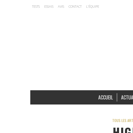
TESTS
ESSAIS
AVIS
CONTACT
L’ÉQUIPE
ACCUEIL
ACTUA
TOUS LES ART
HIG