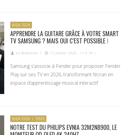
HIGH-TECH
APPRENDRE LA GUITARE GRÂCE À VOTRE SMART
TV SAMSUNG ? MAIS OUI C’EST POSSIBLE !
La Redaction
/
15 janvier 2026 - 11 h 54
/
Samsung s’associe à Fender pour proposer Fender
Play sur ses TV en 2026, transformant l’écran en
espace d’apprentissage musical interactif.
HIGH-TECH
/
TESTS
NOTRE TEST DU PHILIPS EVNIA 32M2N8900, LE
MONITEUR QD-OLED 4K 240HZ