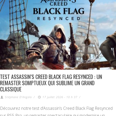
TEST ASSASSIN’S CREED BLACK FLAG RESYNCED : UN
REMASTER SOMPTUEUX QUI SUBLIME UN GRAND
CLASSIQUE
Stéphane D'Angelo
/
17 juillet 2026 - 10 h 37
/
Découvrez notre test d’Assassin’s Creed Black Flag Resynced
sur PS5 Pro, un remaster spectaculaire qui modernise un