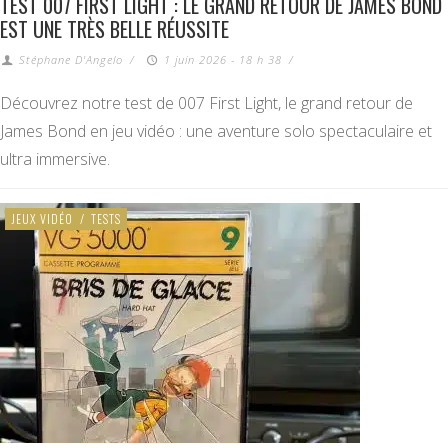
TEST 007 FIRST LIGHT : LE GRAND RETOUR DE JAMES BOND
EST UNE TRÈS BELLE RÉUSSITE
Stéphane D'Angelo
/
1 juin 2026 - 18 h 38
/
Découvrez notre test de 007 First Light, le grand retour de
James Bond en jeu vidéo : une aventure solo spectaculaire et
ultra immersive.
JEUX VIDÉO
/
TESTS