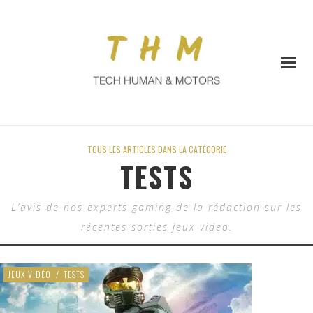
TOUS LES ARTICLES DANS LA CATÉGORIE
TESTS
L’avis de nos experts gaming de la rédaction sur les
récentes sorties jeux video.
JEUX VIDÉO
/
TESTS