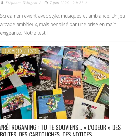
Stéphane D'Angelo
/
7 juin 2026 - 9 h 27
/
Screamer revient avec style, musiques et ambiance. Un jeu
arcade ambitieux, mais pénalisé par une prise en main
exigeante. Notre test !
JEUX VIDÉO
/
TESTS
#RÉTROGAMING : TU TE SOUVIENS… « L’ODEUR » DES
BOITES, DES CARTOUCHES, DES NOTICES…