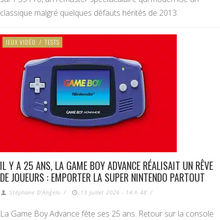
classique malgré quelques défauts hérités de 2013.
JEUX VIDÉO
/
TESTS
IL Y A 25 ANS, LA GAME BOY ADVANCE RÉALISAIT UN RÊVE
DE JOUEURS : EMPORTER LA SUPER NINTENDO PARTOUT
Stéphane D'Angelo
/
13 juillet 2026 - 14 h 48
/
La Game Boy Advance fête ses 25 ans. Retour sur la console