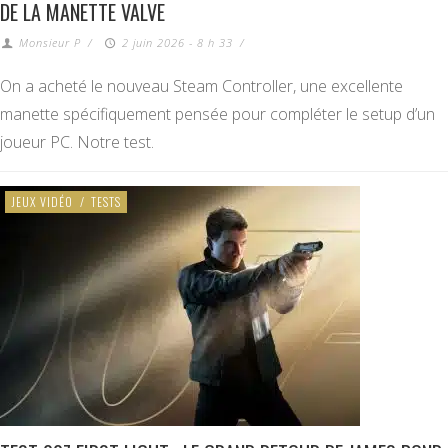
DE LA MANETTE VALVE
Monsieur P
/
2 juin 2026 - 8 h 33
/
On a acheté le nouveau Steam Controller, une excellente
manette spécifiquement pensée pour compléter le setup d’un
joueur PC. Notre test.
JEUX VIDÉO
/
TESTS