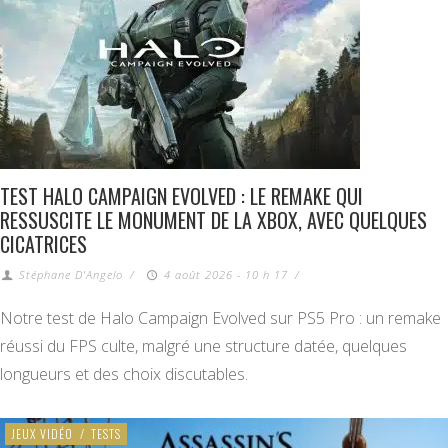
TEST HALO CAMPAIGN EVOLVED : LE REMAKE QUI
RESSUSCITE LE MONUMENT DE LA XBOX, AVEC QUELQUES
CICATRICES
Stéphane D'Angelo
/
4 août 2026 - 10 h 17
/
Notre test de Halo Campaign Evolved sur PS5 Pro : un remake
réussi du FPS culte, malgré une structure datée, quelques
longueurs et des choix discutables.
JEUX VIDÉO
/
TESTS