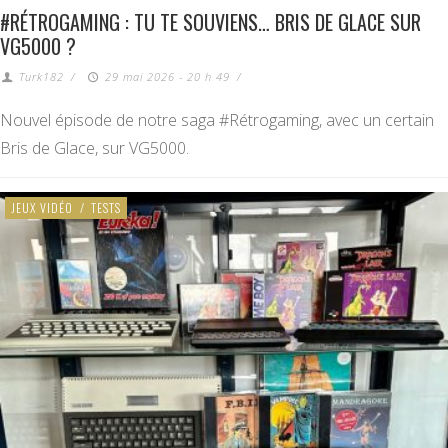
#RÉTROGAMING : TU TE SOUVIENS… BRIS DE GLACE SUR
VG5000 ?
Turk182
/
29 mai 2026 - 20 h 49
/
Nouvel épisode de notre saga #Rétrogaming, avec un certain
Bris de Glace, sur VG5000.
JEUX VIDÉO
/
TESTS