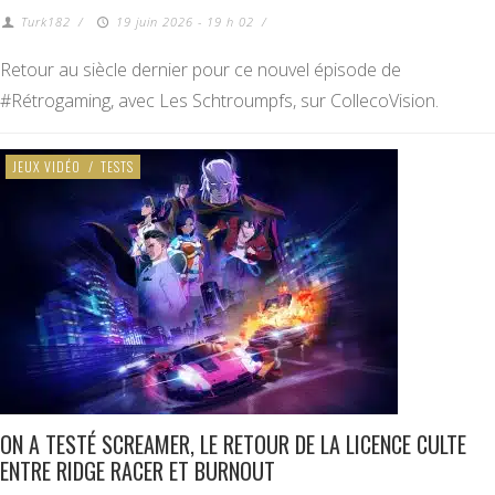
Turk182
/
19 juin 2026 - 19 h 02
/
Retour au siècle dernier pour ce nouvel épisode de
#Rétrogaming, avec Les Schtroumpfs, sur CollecoVision.
JEUX VIDÉO
/
TESTS
ON A TESTÉ SCREAMER, LE RETOUR DE LA LICENCE CULTE
ENTRE RIDGE RACER ET BURNOUT