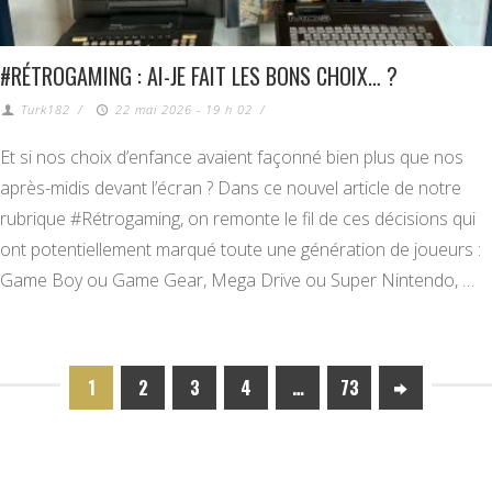
#RÉTROGAMING : AI-JE FAIT LES BONS CHOIX… ?
Turk182
/
22 mai 2026 - 19 h 02
/
Et si nos choix d’enfance avaient façonné bien plus que nos
après-midis devant l’écran ? Dans ce nouvel article de notre
rubrique #Rétrogaming, on remonte le fil de ces décisions qui
ont potentiellement marqué toute une génération de joueurs :
Game Boy ou Game Gear, Mega Drive ou Super Nintendo, …
1
2
3
4
…
73