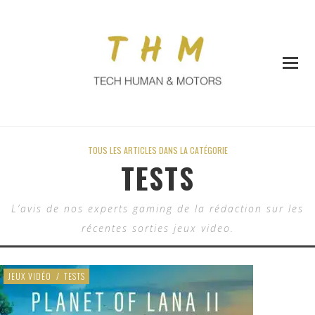
TOUS LES ARTICLES DANS LA CATÉGORIE
TESTS
L’avis de nos experts gaming de la rédaction sur les
récentes sorties jeux video.
JEUX VIDÉO
/
TESTS