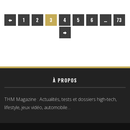
1
2
3
4
5
6
…
73
À PROPOS
THM Magazine : Actualités, tests et dossiers high-tech,
lifestyle, jeux vidéo, automobile…