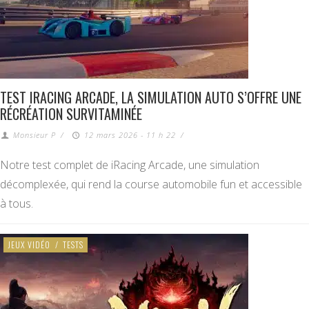
TEST IRACING ARCADE, LA SIMULATION AUTO S’OFFRE UNE
RÉCRÉATION SURVITAMINÉE
Monsieur P
/
12 mars 2026 - 11 h 22
/
Notre test complet de iRacing Arcade, une simulation
décomplexée, qui rend la course automobile fun et accessible
à tous.
JEUX VIDÉO
/
TESTS