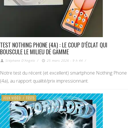
TEST NOTHING PHONE (4A) : LE COUP D’ÉCLAT QUI
BOUSCULE LE MILIEU DE GAMME
Stéphane D'Angelo
/
25 mars 2026 - 9 h 44
/
Notre test du récent (et excellent) smartphone Nothing Phone
(4a), au rapport qualité/prix impressionnant.
JEUX VIDÉO
/
TESTS