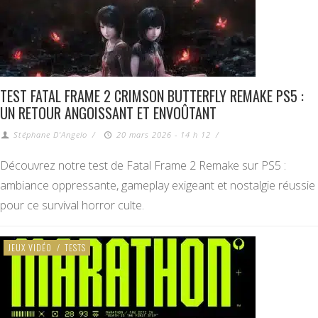
TEST FATAL FRAME 2 CRIMSON BUTTERFLY REMAKE PS5 :
UN RETOUR ANGOISSANT ET ENVOÛTANT
Stéphane D'Angelo
/
20 mars 2026 - 14 h 12
/
Découvrez notre test de Fatal Frame 2 Remake sur PS5 :
ambiance oppressante, gameplay exigeant et nostalgie réussie
pour ce survival horror culte.
JEUX VIDÉO
/
TESTS