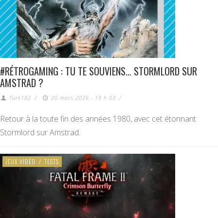
#RÉTROGAMING : TU TE SOUVIENS… STORMLORD SUR
AMSTRAD ?
Turk182
/
20 mars 2026 - 19 h 03
/
Retour à la toute fin des années 1980, avec cet étonnant
Stormlord sur Amstrad.
JEUX VIDÉO
/
TESTS