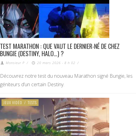
TEST MARATHON : QUE VAUT LE DERNIER-NÉ DE CHEZ
BUNGIE (DESTINY, HALO…) ?
Monsieur P
/
20 mars 2026 - 8 h 02
/
Découvrez notre test du nouveau Marathon signé Bungie, les
géniteurs d’un certain Destiny.
JEUX VIDÉO
/
TESTS