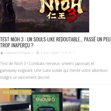
TEST NIOH 3 : UN SOULS-LIKE REDOUTABLE… PASSÉ UN PEU
TROP INAPERÇU ?
Stéphane D'Angelo
/
9 mars 2026 - 11 h 11
/
Test de Nioh 3 ! Combats nerveux, univers japonais et
gameplay exigeant. Une suite solide qui mérite votre attention
malgré un lancement discret.
JEUX VIDÉO
/
TESTS