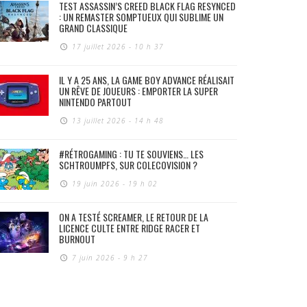
TEST ASSASSIN’S CREED BLACK FLAG RESYNCED
: UN REMASTER SOMPTUEUX QUI SUBLIME UN
GRAND CLASSIQUE
17 juillet 2026 - 10 h 37
IL Y A 25 ANS, LA GAME BOY ADVANCE RÉALISAIT
UN RÊVE DE JOUEURS : EMPORTER LA SUPER
NINTENDO PARTOUT
13 juillet 2026 - 14 h 48
#RÉTROGAMING : TU TE SOUVIENS… LES
SCHTROUMPFS, SUR COLECOVISION ?
19 juin 2026 - 19 h 02
ON A TESTÉ SCREAMER, LE RETOUR DE LA
LICENCE CULTE ENTRE RIDGE RACER ET
BURNOUT
7 juin 2026 - 9 h 27