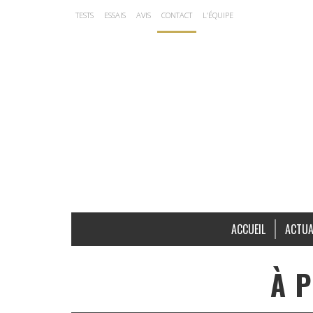
TESTS
ESSAIS
AVIS
CONTACT
L’ÉQUIPE
ACCUEIL
ACTUA
À 