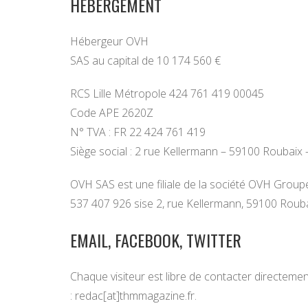
HÉBERGEMENT
Hébergeur OVH
SAS au capital de 10 174 560 €
RCS Lille Métropole 424 761 419 00045
Code APE 2620Z
N° TVA : FR 22 424 761 419
Siège social : 2 rue Kellermann – 59100 Roubaix
OVH SAS est une filiale de la société OVH Group
537 407 926 sise 2, rue Kellermann, 59100 Rouba
EMAIL, FACEBOOK, TWITTER
Chaque visiteur est libre de contacter directem
: redac[at]thmmagazine.fr.