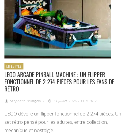
LIFESTYLE
LEGO ARCADE PINBALL MACHINE : UN FLIPPER
FONCTIONNEL DE 2 274 PIÈCES POUR LES FANS DE
RÉTRO
Stéphane D'Angelo
/
13 juillet 2026 - 11 h 10
/
LEGO dévoile un flipper fonctionnel de 2 274 pièces. Un
set rétro pensé pour les adultes, entre collection,
mécanique et nostalgie.