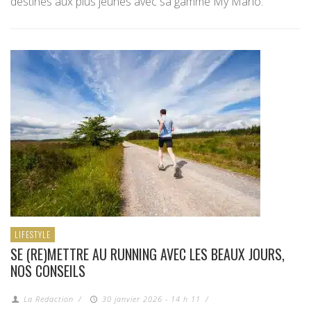
destinés aux plus jeunes avec sa gamme My Mario.
LIFESTYLE
SE (RE)METTRE AU RUNNING AVEC LES BEAUX JOURS,
NOS CONSEILS
La Redaction
/
30 janvier 2026 - 14 h 11
/