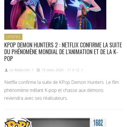
LIFESTYLE
KPOP DEMON HUNTERS 2 : NETFLIX CONFIRME LA SUITE
DU PHÉNOMÈNE MONDIAL DE L’ANIMATION ET DE LA K-
POP
La Redaction
/
13 mars 2026 - 11 h 12
/
Netflix confirme la suite de KPop Demon Hunters. Le film
phénomène mêlant K-pop et chasse aux démons
reviendra avec ses réalisateurs.