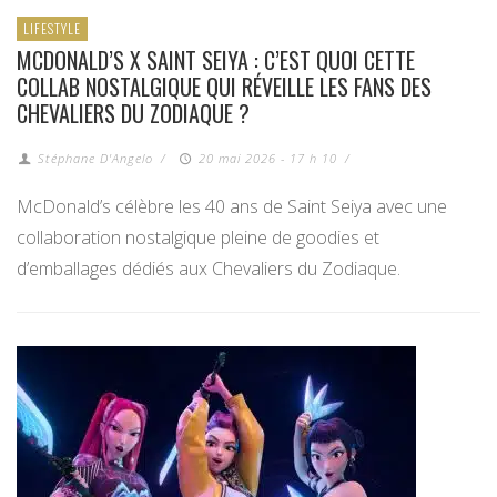
LIFESTYLE
MCDONALD’S X SAINT SEIYA : C’EST QUOI CETTE
COLLAB NOSTALGIQUE QUI RÉVEILLE LES FANS DES
CHEVALIERS DU ZODIAQUE ?
Stéphane D'Angelo
/
20 mai 2026 - 17 h 10
/
McDonald’s célèbre les 40 ans de Saint Seiya avec une
collaboration nostalgique pleine de goodies et
d’emballages dédiés aux Chevaliers du Zodiaque.