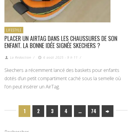
LIFESTYLE
PLACER UN AIRTAG DANS LES CHAUSSURES DE SON
ENFANT. LA BONNE IDÉE SIGNÉE SKECHERS ?
La Redaction
/
6 août 2025 - 9 h 11
/
Skechers a récemment lancé des baskets pour enfants
dotés d’un petit compartiment caché sous la semelle où
l’on peut insérer un AirTag.
1
2
3
4
…
74