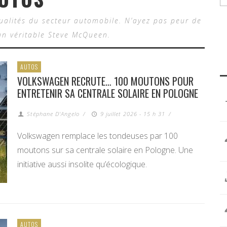
tualités du secteur automobile. N’ayez pas peur de
n véritable Steve McQueen.
AUTOS
VOLKSWAGEN RECRUTE… 100 MOUTONS POUR
ENTRETENIR SA CENTRALE SOLAIRE EN POLOGNE
Stéphane D'Angelo
/
9 juillet 2026 - 15 h 31
/
Volkswagen remplace les tondeuses par 100
moutons sur sa centrale solaire en Pologne. Une
initiative aussi insolite qu’écologique.
AUTOS