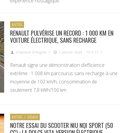
expérience nostalgique.
AUTOS
RENAULT PULVÉRISE UN RECORD : 1 000 KM EN
VOITURE ÉLECTRIQUE, SANS RECHARGE
Stéphane D'Angelo
/
2 janvier 2026 - 15 h 11
/
Renault signe une démonstration d’efficience
extrême : 1 008 km parcourus sans recharge à une
moyenne de 102 km/h, consommation de
seulement 7,8 kWh/100 km.
AUTOS
/
ESSAIS
NOTRE ESSAI DU SCOOTER NIU NQI SPORT (50
CC) : LA DOLCE VITA VERSION ÉLECTRIQUE