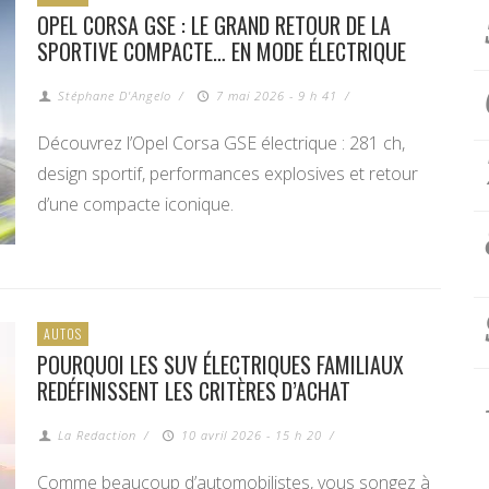
OPEL CORSA GSE : LE GRAND RETOUR DE LA
SPORTIVE COMPACTE… EN MODE ÉLECTRIQUE
Stéphane D'Angelo
/
7 mai 2026 - 9 h 41
/
Découvrez l’Opel Corsa GSE électrique : 281 ch,
design sportif, performances explosives et retour
d’une compacte iconique.
AUTOS
POURQUOI LES SUV ÉLECTRIQUES FAMILIAUX
REDÉFINISSENT LES CRITÈRES D’ACHAT
La Redaction
/
10 avril 2026 - 15 h 20
/
Comme beaucoup d’automobilistes, vous songez à