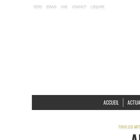
TESTS
ESSAIS
AVIS
CONTACT
L’ÉQUIPE
ACCUEIL
ACTUA
TOUS LES ART
A