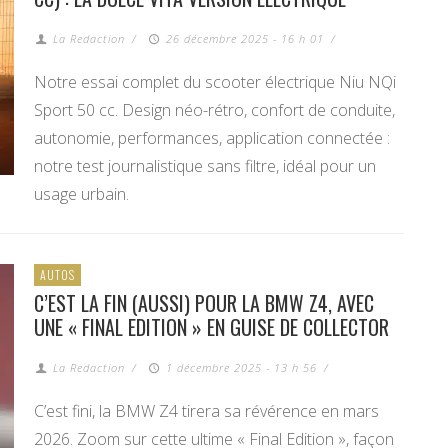
La Redaction
/
26 décembre 2025 - 16 h 01
/
Notre essai complet du scooter électrique Niu NQi
Sport 50 cc. Design néo-rétro, confort de conduite,
autonomie, performances, application connectée :
notre test journalistique sans filtre, idéal pour un
usage urbain.
AUTOS
C’EST LA FIN (AUSSI) POUR LA BMW Z4, AVEC
UNE « FINAL EDITION » EN GUISE DE COLLECTOR
La Redaction
/
1 décembre 2025 - 13 h 56
/
C’est fini, la BMW Z4 tirera sa révérence en mars
2026. Zoom sur cette ultime « Final Edition », façon