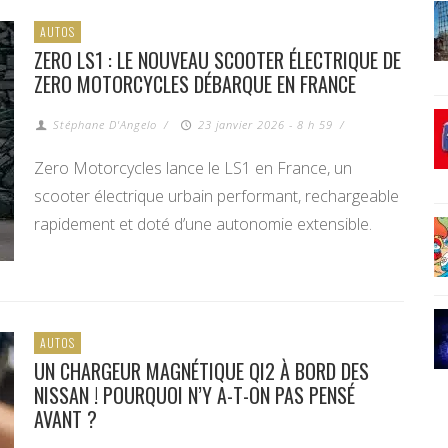
AUTOS
ZERO LS1 : LE NOUVEAU SCOOTER ÉLECTRIQUE DE
ZERO MOTORCYCLES DÉBARQUE EN FRANCE
Stéphane D'Angelo
/
23 janvier 2026 - 8 h 59
/
Zero Motorcycles lance le LS1 en France, un
scooter électrique urbain performant, rechargeable
rapidement et doté d’une autonomie extensible.
AUTOS
UN CHARGEUR MAGNÉTIQUE QI2 À BORD DES
NISSAN ! POURQUOI N’Y A-T-ON PAS PENSÉ
AVANT ?