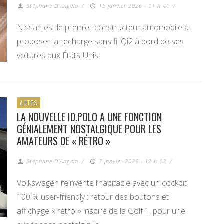
Stéphane D'Angelo
/
15 janvier 2026 - 11 h 40
/
Nissan est le premier constructeur automobile à
proposer la recharge sans fil Qi2 à bord de ses
voitures aux États-Unis.
AUTOS
LA NOUVELLE ID.POLO A UNE FONCTION
GÉNIALEMENT NOSTALGIQUE POUR LES
AMATEURS DE « RÉTRO »
Stéphane D'Angelo
/
7 janvier 2026 - 12 h 13
/
Volkswagen réinvente l’habitacle avec un cockpit
100 % user-friendly : retour des boutons et
affichage « rétro » inspiré de la Golf 1, pour une