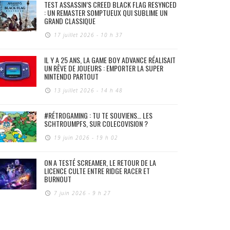
TEST ASSASSIN’S CREED BLACK FLAG RESYNCED
: UN REMASTER SOMPTUEUX QUI SUBLIME UN
GRAND CLASSIQUE
17 juillet 2026 - 10 h 37
IL Y A 25 ANS, LA GAME BOY ADVANCE RÉALISAIT
UN RÊVE DE JOUEURS : EMPORTER LA SUPER
NINTENDO PARTOUT
13 juillet 2026 - 14 h 48
#RÉTROGAMING : TU TE SOUVIENS… LES
SCHTROUMPFS, SUR COLECOVISION ?
19 juin 2026 - 19 h 02
ON A TESTÉ SCREAMER, LE RETOUR DE LA
LICENCE CULTE ENTRE RIDGE RACER ET
BURNOUT
7 juin 2026 - 9 h 27