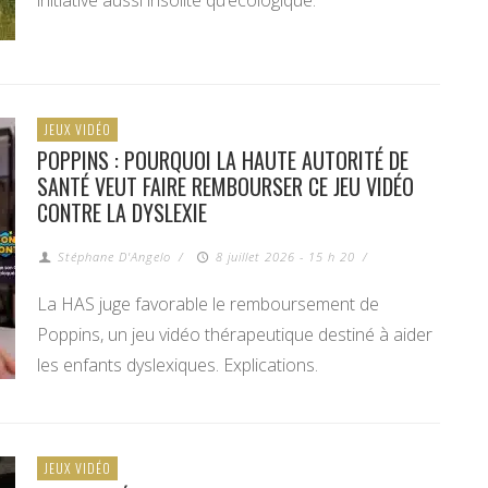
initiative aussi insolite qu’écologique.
JEUX VIDÉO
POPPINS : POURQUOI LA HAUTE AUTORITÉ DE
SANTÉ VEUT FAIRE REMBOURSER CE JEU VIDÉO
CONTRE LA DYSLEXIE
Stéphane D'Angelo
/
8 juillet 2026 - 15 h 20
/
La HAS juge favorable le remboursement de
Poppins, un jeu vidéo thérapeutique destiné à aider
les enfants dyslexiques. Explications.
JEUX VIDÉO