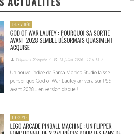
S ACTUALITÉS
JEUX VIDÉO
GOD OF WAR LAUFEY : POURQUOI SA SORTIE
AVANT 2028 SEMBLE DÉSORMAIS QUASIMENT
ACQUISE
Stéphane D'Angelo
/
13 juillet 2026 - 12 h 18
/
Un nouvel indice de Santa Monica Studio laisse
penser que God of War Laufey arrivera sur PS5
avant 2028… en version disque !
LIFESTYLE
LEGO ARCADE PINBALL MACHINE : UN FLIPPER
FONCTIONNEL DE 2 274 PIÈCES POUR LES FANS DE