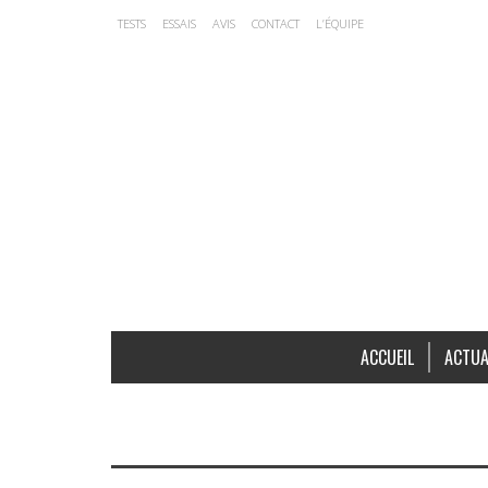
TESTS
ESSAIS
AVIS
CONTACT
L’ÉQUIPE
ACCUEIL
ACTUA