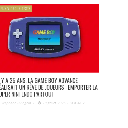
JEUX VIDÉO
/
TESTS
L Y A 25 ANS, LA GAME BOY ADVANCE
ÉALISAIT UN RÊVE DE JOUEURS : EMPORTER LA
UPER NINTENDO PARTOUT
Stéphane D'Angelo
/
13 juillet 2026 - 14 h 48
/