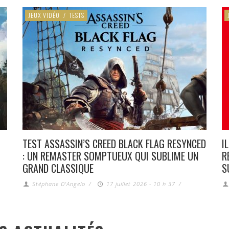
JEUX VIDÉO
/
TESTS
TEST ASSASSIN’S CREED BLACK FLAG RESYNCED
I
: UN REMASTER SOMPTUEUX QUI SUBLIME UN
R
GRAND CLASSIQUE
S
Stéphane D'Angelo
/
17 juillet 2026 - 10 h 37
/