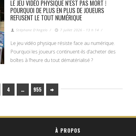
LE JEU VIDÉO PHYSIQUE N’EST PAS MORT !
POURQUOI DE PLUS EN PLUS DE JOUEURS
REFUSENT LE TOUT NUMÉRIQUE
Stéphane D'Angelo
/
7 juillet 2026 - 13 h 14
/
Le jeu vidéo physique résiste face au numérique.
Pourquoi les joueurs continuent-ils d’acheter des
boîtes à l’heure du tout dématérialisé ?
4
…
955
À PROPOS