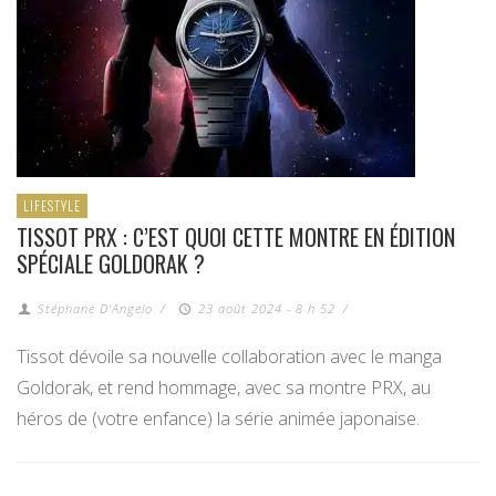
LIFESTYLE
TISSOT PRX : C’EST QUOI CETTE MONTRE EN ÉDITION
SPÉCIALE GOLDORAK ?
Stéphane D'Angelo
/
23 août 2024 - 8 h 52
/
Tissot dévoile sa nouvelle collaboration avec le manga
Goldorak, et rend hommage, avec sa montre PRX, au
héros de (votre enfance) la série animée japonaise.