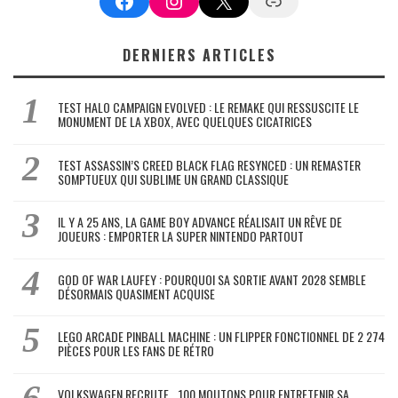
Facebook
Instagram
X
Google News
DERNIERS ARTICLES
TEST HALO CAMPAIGN EVOLVED : LE REMAKE QUI RESSUSCITE LE
MONUMENT DE LA XBOX, AVEC QUELQUES CICATRICES
TEST ASSASSIN’S CREED BLACK FLAG RESYNCED : UN REMASTER
SOMPTUEUX QUI SUBLIME UN GRAND CLASSIQUE
IL Y A 25 ANS, LA GAME BOY ADVANCE RÉALISAIT UN RÊVE DE
JOUEURS : EMPORTER LA SUPER NINTENDO PARTOUT
GOD OF WAR LAUFEY : POURQUOI SA SORTIE AVANT 2028 SEMBLE
DÉSORMAIS QUASIMENT ACQUISE
LEGO ARCADE PINBALL MACHINE : UN FLIPPER FONCTIONNEL DE 2 274
PIÈCES POUR LES FANS DE RÉTRO
VOLKSWAGEN RECRUTE… 100 MOUTONS POUR ENTRETENIR SA