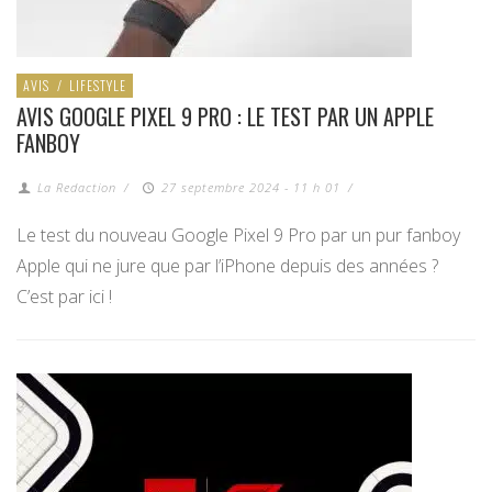
AVIS
/
LIFESTYLE
AVIS GOOGLE PIXEL 9 PRO : LE TEST PAR UN APPLE
FANBOY
La Redaction
/
27 septembre 2024 - 11 h 01
/
Le test du nouveau Google Pixel 9 Pro par un pur fanboy
Apple qui ne jure que par l’iPhone depuis des années ?
C’est par ici !