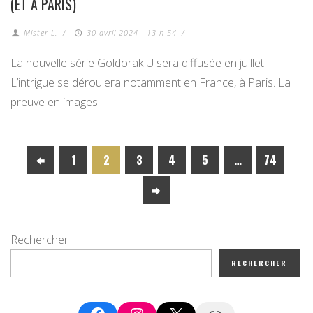
(ET À PARIS)
Mister L.
/
30 avril 2024 - 13 h 54
/
La nouvelle série Goldorak U sera diffusée en juillet.
L’intrigue se déroulera notamment en France, à Paris. La
preuve en images.
1
2
3
4
5
…
74
Rechercher
RECHERCHER