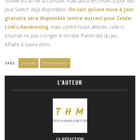
nouvel écran de la console, mais aussi les mises à jour des
jeux Switch déjà disponibles.
On sait qu’une mise à jour
gratuite sera disponible (entre autres) pour Zelda:
Link’s Awakening
, mais contre toute attente, celle-ci
pourrait ne pas corriger le terrible framerate du jeu…
Affaire à suivre donc.
TAGS :
jeux vidéo
Nintendo Switch
L'AUTEUR
LA REDACTION