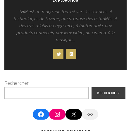
THM est un magazine tourné vers les sciences et
technologies de l'avenir, qui propose des actualités et
des avis relatifs au high-tech, à l’automobile, aux
produits connectés, aux jeux vidéo, au cinéma, à la
musique...
Rechercher
RECHERCHER
Facebook
Instagram
X
Google News