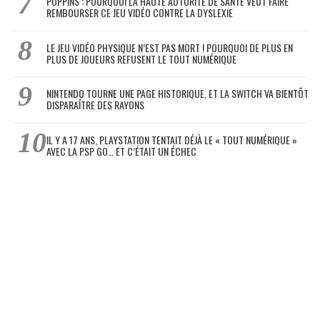
POPPINS : POURQUOI LA HAUTE AUTORITÉ DE SANTÉ VEUT FAIRE
REMBOURSER CE JEU VIDÉO CONTRE LA DYSLEXIE
LE JEU VIDÉO PHYSIQUE N’EST PAS MORT ! POURQUOI DE PLUS EN
PLUS DE JOUEURS REFUSENT LE TOUT NUMÉRIQUE
NINTENDO TOURNE UNE PAGE HISTORIQUE, ET LA SWITCH VA BIENTÔT
DISPARAÎTRE DES RAYONS
IL Y A 17 ANS, PLAYSTATION TENTAIT DÉJÀ LE « TOUT NUMÉRIQUE »
AVEC LA PSP GO… ET C’ÉTAIT UN ÉCHEC