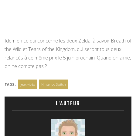
Idem en ce qui concerne les deux Zelda, à savoir Breath of
the Wild et Tears of the Kingdom, qui seront tous deux
relancés à ce même prix le 5 juin prochain. Quand on aime,
on ne compte pas ?
TAGS :
jeux vidéo
Nintendo Switch
L'AUTEUR