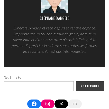
STÉPHANE D'ANGELO
Expert jeux vidéo et tech depuis sa tendre enfance,
Stéphane est un touche-à-tout de génie, doté d'un
talent inné et d'une ouverture d'esprit infinie qui lui
permet d'apprécier la culture sous toutes ses formes.
En revanche, il n'est pas très modeste...
Rechercher
RECHERCHER
Facebook
Instagram
X
Google News