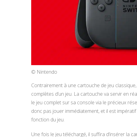
© Nintendo
Contrairement à une cartouche de jeu classique, 
complètes d’un jeu. La cartouche va servir en réal
le jeu complet sur sa console via le précieux rése
donc pas jouer immédiatement, et il est impérati
fonction du jeu.
Une fois le jeu téléchargé, il suffira d’insérer l