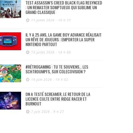
TEST ASSASSIN’S CREED BLACK FLAG RESYNCED
: UN REMASTER SOMPTUEUX QUI SUBLIME UN
GRAND CLASSIQUE
17 juillet 2026 - 10 h 37
IL Y A 25 ANS, LA GAME BOY ADVANCE RÉALISAIT
UN RÊVE DE JOUEURS : EMPORTER LA SUPER
NINTENDO PARTOUT
13 juillet 2026 - 14 h 48
#RÉTROGAMING : TU TE SOUVIENS… LES
SCHTROUMPFS, SUR COLECOVISION ?
19 juin 2026 - 19 h 02
ON A TESTÉ SCREAMER, LE RETOUR DE LA
LICENCE CULTE ENTRE RIDGE RACER ET
BURNOUT
7 juin 2026 - 9 h 27