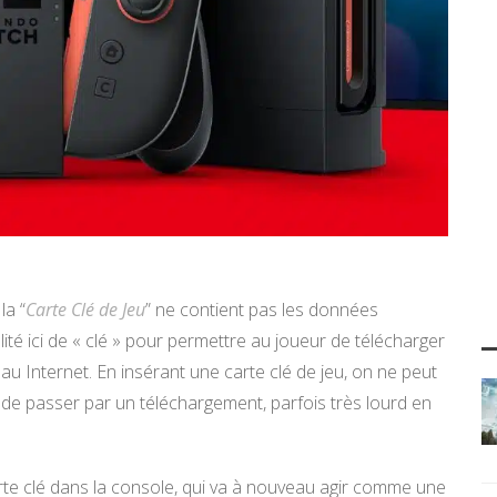
la “
Carte Clé de Jeu
” ne contient pas les données
ité ici de « clé » pour permettre au joueur de télécharger
au Internet. En insérant une carte clé de jeu, on ne peut
f de passer par un téléchargement, parfois très lourd en
a carte clé dans la console, qui va à nouveau agir comme une