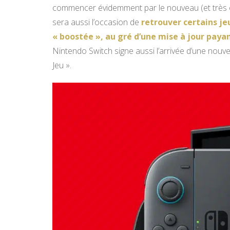
commencer évidemment par le nouveau (et très o
sera aussi l’occasion de
retrouver certains je
« boostée », au gré d’une mise à jour paya
Nintendo Switch signe aussi l’arrivée d’une nouve
Jeu ».