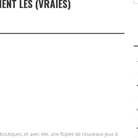
NT LES (VRAIES)
 boutiques, et avec elle, une flopée de nouveaux jeux à