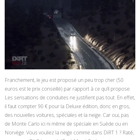
Franchement, le jeu est proposé un peu trop cher (50
euros est le prix conseillé) par rapport à ce qu’il propose.
Les sensations de conduites ne justifient pas tout. En effet,
il faut compter 90 € pour la Deluxe édition, donc en gros,
des nouvelles voitures, spéciales et la neige. Car oui, pas
de Monte Carlo ici ni même de spéciale en Suède ou en
Norvège. Vous vouliez la neige comme dans DiRT 1 ? Raté,