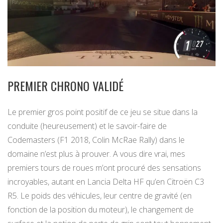
PREMIER CHRONO VALIDÉ
Le premier gros point positif de ce jeu se situe dans la
conduite (heureusement) et le savoir-faire de
Codemasters (F1 2018, Colin McRae Rally) dans le
domaine n’est plus à prouver. A vous dire vrai, mes
premiers tours de roues m’ont procuré des sensations
incroyables, autant en Lancia Delta HF qu’en Citroën C3
R5. Le poids des véhicules, leur centre de gravité (en
fonction de la position du moteur), le changement de