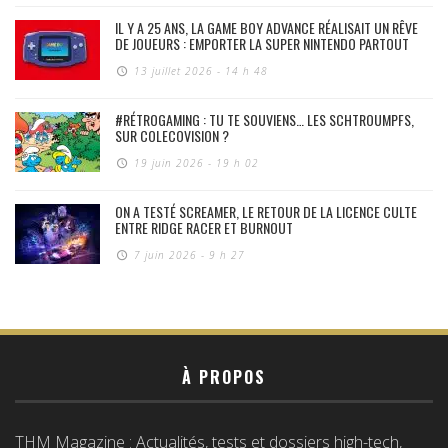
IL Y A 25 ANS, LA GAME BOY ADVANCE RÉALISAIT UN RÊVE
DE JOUEURS : EMPORTER LA SUPER NINTENDO PARTOUT
13 juillet 2026 - 14 h 48
#RÉTROGAMING : TU TE SOUVIENS… LES SCHTROUMPFS,
SUR COLECOVISION ?
19 juin 2026 - 19 h 02
ON A TESTÉ SCREAMER, LE RETOUR DE LA LICENCE CULTE
ENTRE RIDGE RACER ET BURNOUT
7 juin 2026 - 9 h 27
À PROPOS
THM Magazine : Actualités, tests et dossiers high-tech,