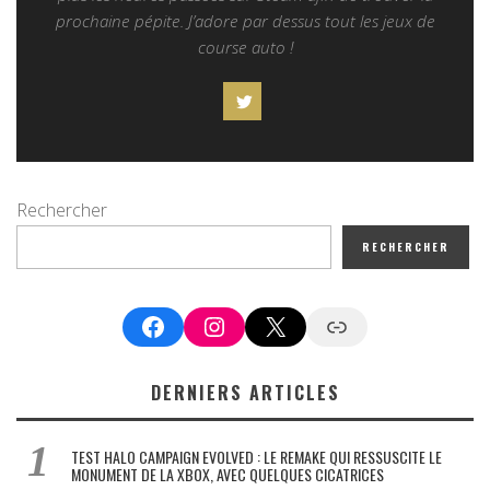
prochaine pépite. J’adore par dessus tout les jeux de
course auto !
Rechercher
RECHERCHER
Facebook
Instagram
X
Google News
DERNIERS ARTICLES
TEST HALO CAMPAIGN EVOLVED : LE REMAKE QUI RESSUSCITE LE
MONUMENT DE LA XBOX, AVEC QUELQUES CICATRICES