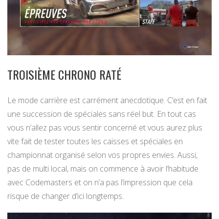
TROISIÈME CHRONO RATÉ
Le mode carrière est carrément anecdotique. C’est en fait
une succession de spéciales sans réel but. En tout cas
vous n’allez pas vous sentir concerné et vous aurez plus
vite fait de tester toutes les caisses et spéciales en
championnat organisé selon vos propres envies. Aussi,
pas de multi local, mais on commence à avoir l’habitude
avec Codemasters et on n’a pas l’impression que cela
risque de changer d’ici longtemps.