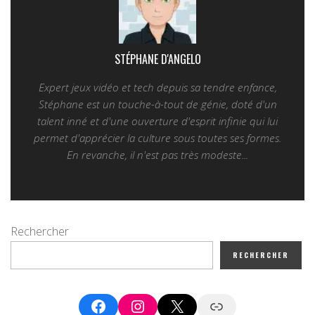
STÉPHANE D'ANGELO
Expert jeux vidéo et tech depuis sa tendre enfance,
Stéphane est un touche-à-tout de génie, doté d'un
talent inné et d'une ouverture d'esprit infinie qui lui
permet d'apprécier la culture sous toutes ses formes.
En revanche, il n'est pas très modeste...
Rechercher
RECHERCHER
Facebook
Instagram
X
Google News