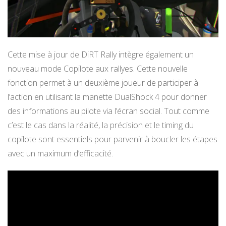
Cette mise à jour de DiRT Rally intègre également un
nouveau mode Copilote aux rallyes. Cette nouvelle
fonction permet à un deuxième joueur de participer à
l’action en utilisant la manette DualShock 4 pour donner
des informations au pilote via l’écran social. Tout comme
c’est le cas dans la réalité, la précision et le timing du
copilote sont essentiels pour parvenir à boucler les étapes
avec un maximum d’efficacité.