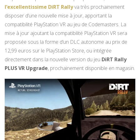
l’excellentissime DiRT Rally
va très prochainement
disposer d’une nouvelle mise à jour, apportant la
compatibilité PlayStation VR au jeu de Codemasters. La
mise à jour ajoutant la compatibilité PlayStation VR sera
proposée sous la forme d’un DLC autonome au prix de
12,99 euros sur le PlayStation Store, ou intégrée
directement dans la nouvelle version du jeu
DiRT Rally
PLUS VR Upgrade
, prochainement disponible en magasin.