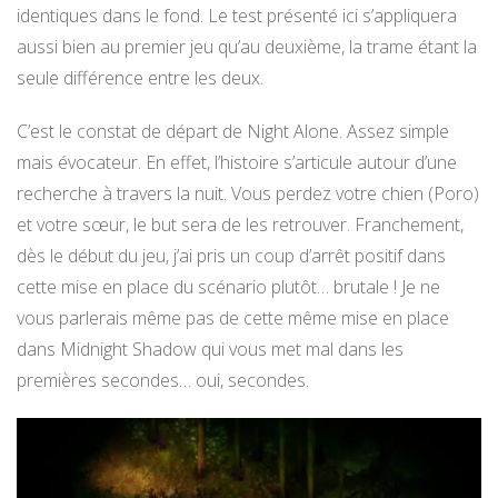
identiques dans le fond. Le test présenté ici s’appliquera
aussi bien au premier jeu qu’au deuxième, la trame étant la
seule différence entre les deux.
C’est le constat de départ de Night Alone. Assez simple
mais évocateur. En effet, l’histoire s’articule autour d’une
recherche à travers la nuit. Vous perdez votre chien (Poro)
et votre sœur, le but sera de les retrouver. Franchement,
dès le début du jeu, j’ai pris un coup d’arrêt positif dans
cette mise en place du scénario plutôt… brutale ! Je ne
vous parlerais même pas de cette même mise en place
dans Midnight Shadow qui vous met mal dans les
premières secondes… oui, secondes.