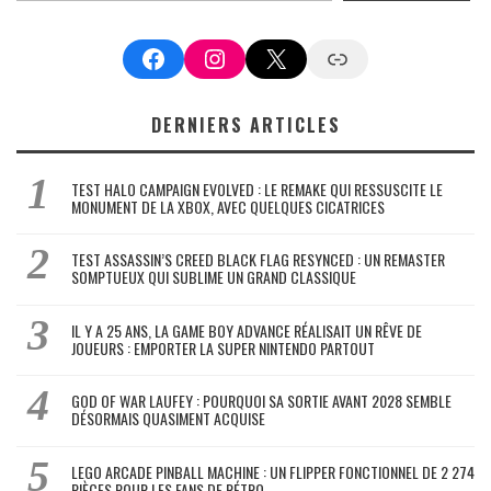
Facebook
Instagram
X
Google News
DERNIERS ARTICLES
TEST HALO CAMPAIGN EVOLVED : LE REMAKE QUI RESSUSCITE LE
MONUMENT DE LA XBOX, AVEC QUELQUES CICATRICES
TEST ASSASSIN’S CREED BLACK FLAG RESYNCED : UN REMASTER
SOMPTUEUX QUI SUBLIME UN GRAND CLASSIQUE
IL Y A 25 ANS, LA GAME BOY ADVANCE RÉALISAIT UN RÊVE DE
JOUEURS : EMPORTER LA SUPER NINTENDO PARTOUT
GOD OF WAR LAUFEY : POURQUOI SA SORTIE AVANT 2028 SEMBLE
DÉSORMAIS QUASIMENT ACQUISE
LEGO ARCADE PINBALL MACHINE : UN FLIPPER FONCTIONNEL DE 2 274
PIÈCES POUR LES FANS DE RÉTRO