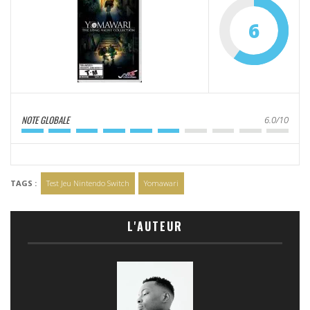
6
NOTE GLOBALE
6.0/10
TAGS :
Test Jeu Nintendo Switch
Yomawari
L'AUTEUR