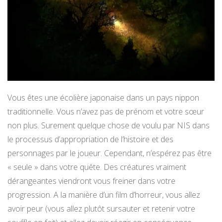
Vous êtes une écolière japonaise dans un pays nippon
traditionnelle. Vous n’avez pas de prénom et votre sœur
non plus. Surement quelque chose de voulu par NIS dans
le processus d’appropriation de l’histoire et des
personnages par le joueur. Cependant, n’espérez pas être
« seule » dans votre quête. Des créatures vraiment
dérangeantes viendront vous freiner dans votre
progression. A la manière d’un film d’horreur, vous allez
avoir peur (vous allez plutôt sursauter et retenir votre