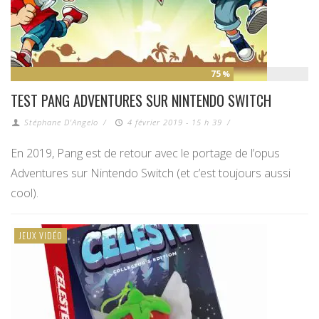
75
%
TEST PANG ADVENTURES SUR NINTENDO SWITCH
Stéphane D'Angelo
/
4 février 2019 - 15 h 39
/
En 2019, Pang est de retour avec le portage de l’opus
Adventures sur Nintendo Switch (et c’est toujours aussi
cool).
JEUX VIDÉO