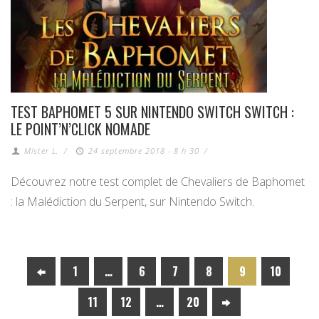
TEST BAPHOMET 5 SUR NINTENDO SWITCH SWITCH :
LE POINT’N’CLICK NOMADE
Mister L.
/
24 septembre 2018 - 8 h 30
/
Découvrez notre test complet de Chevaliers de Baphomet
: la Malédiction du Serpent, sur Nintendo Switch.
1
…
6
7
8
9
10
11
12
…
20