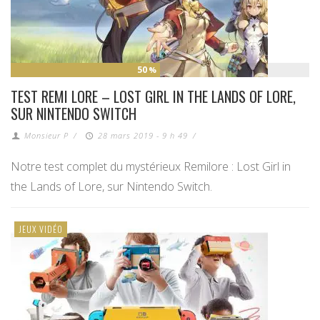
50
%
TEST REMI LORE – LOST GIRL IN THE LANDS OF LORE,
SUR NINTENDO SWITCH
Monsieur P
/
28 mars 2019 - 9 h 49
/
Notre test complet du mystérieux Remilore : Lost Girl in
the Lands of Lore, sur Nintendo Switch.
JEUX VIDÉO