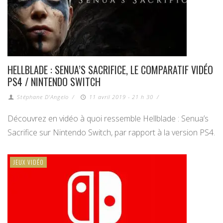
HELLBLADE : SENUA’S SACRIFICE, LE COMPARATIF VIDÉO
PS4 / NINTENDO SWITCH
Stéphane D'Angelo
/
11 avril 2019 - 21 h 30
/
Découvrez en vidéo à quoi ressemble Hellblade : Senua’s
Sacrifice sur Nintendo Switch, par rapport à la version PS4.
JEUX VIDÉO