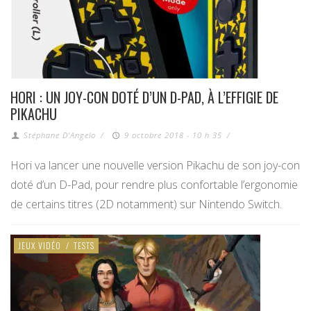
HORI : UN JOY-CON DOTÉ D’UN D-PAD, À L’EFFIGIE DE
PIKACHU
Stéphane D'Angelo
/
9 octobre 2018 - 10 h 35
/
Hori va lancer une nouvelle version Pikachu de son joy-con
doté d’un D-Pad, pour rendre plus confortable l’ergonomie
de certains titres (2D notamment) sur Nintendo Switch.
JEUX VIDÉO
/
TESTS