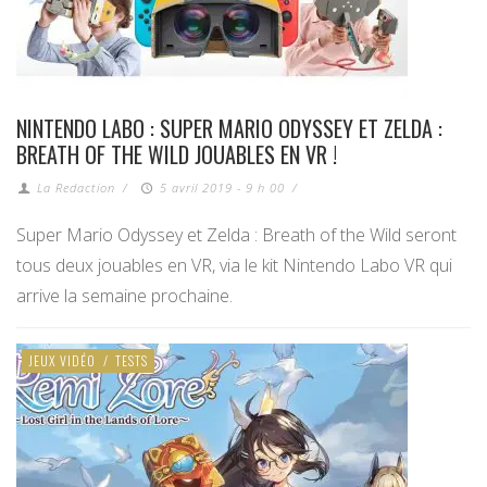
NINTENDO LABO : SUPER MARIO ODYSSEY ET ZELDA :
BREATH OF THE WILD JOUABLES EN VR !
La Redaction
/
5 avril 2019 - 9 h 00
/
Super Mario Odyssey et Zelda : Breath of the Wild seront
tous deux jouables en VR, via le kit Nintendo Labo VR qui
arrive la semaine prochaine.
JEUX VIDÉO
/
TESTS