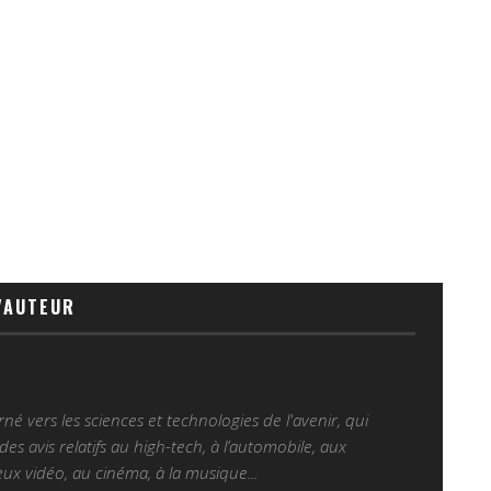
'AUTEUR
é vers les sciences et technologies de l'avenir, qui
es avis relatifs au high-tech, à l’automobile, aux
ux vidéo, au cinéma, à la musique...