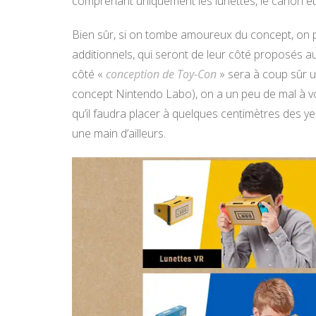
comprenant uniquement les lunettes, le canon et 
Bien sûr, si on tombe amoureux du concept, on po
additionnels, qui seront de leur côté proposés au 
côté «
conception de Toy-Con
» sera à coup sûr un
concept Nintendo Labo), on a un peu de mal à voi
qu’il faudra placer à quelques centimètres des ye
une main d’ailleurs.