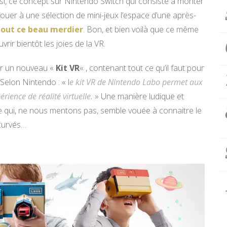
si, ce concept sur Nintendo Switch qui consiste à monter
uer à une sélection de mini-jeux l’espace d’une après-
 tout ce beau merdier
. Bon, et bien voilà que ce même
ir bientôt les joies de la VR.
cer un nouveau «
Kit VR
« , contenant tout ce qu’il faut pour
Selon Nintendo : « l
e kit VR de Nintendo Labo permet aux
rience de réalité virtuelle.
» Une manière ludique et
lle qui, ne nous mentons pas, semble vouée à connaitre le
curvés…