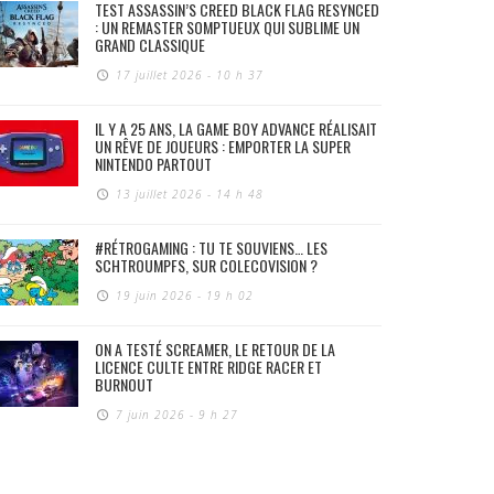
TEST ASSASSIN’S CREED BLACK FLAG RESYNCED
: UN REMASTER SOMPTUEUX QUI SUBLIME UN
GRAND CLASSIQUE
17 juillet 2026 - 10 h 37
IL Y A 25 ANS, LA GAME BOY ADVANCE RÉALISAIT
UN RÊVE DE JOUEURS : EMPORTER LA SUPER
NINTENDO PARTOUT
13 juillet 2026 - 14 h 48
#RÉTROGAMING : TU TE SOUVIENS… LES
SCHTROUMPFS, SUR COLECOVISION ?
19 juin 2026 - 19 h 02
ON A TESTÉ SCREAMER, LE RETOUR DE LA
LICENCE CULTE ENTRE RIDGE RACER ET
BURNOUT
7 juin 2026 - 9 h 27