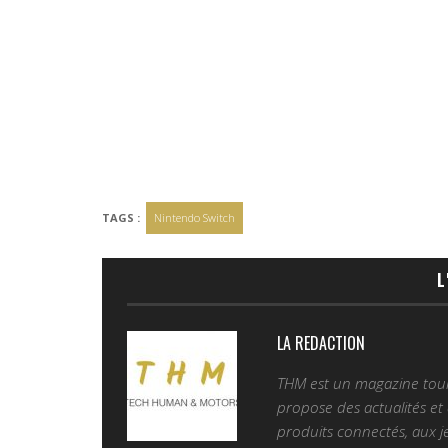
TAGS :
Nintendo Switch
L
LA REDACTION
THM est un magazine tourn
propose des actualités et d
produits connectés, aux je