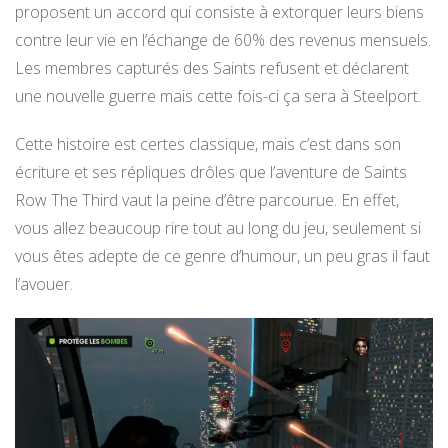
proposent un accord qui consiste à extorquer leurs biens
contre leur vie en l’échange de 60% des revenus mensuels.
Les membres capturés des Saints refusent et déclarent
une nouvelle guerre mais cette fois-ci ça sera à Steelport.
Cette histoire est certes classique, mais c’est dans son
écriture et ses répliques drôles que l’aventure de Saints
Row The Third vaut la peine d’être parcourue. En effet,
vous allez beaucoup rire tout au long du jeu, seulement si
vous êtes adepte de ce genre d’humour, un peu gras il faut
l’avouer.