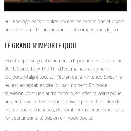
Full Package édition oblige, toutes les extensions et objets
proposés en DLC auparavant sont compris dans le jeu.
LE GRAND N’IMPORTE QUOI
Plutôt dépassé graphiquement à l’époque de sa sortie fin
2011, Saints Row The Third l’est malheureusement
toujours. Malgré tout sur l’écran de la Nintendo Switch le
jeu est acceptable voire joli par moment. En mode
télévision, c’est une autre histoire, en effet l’aliasing pique
un peu les yeux. Les textures bavent pas mal. En plus de
ses défauts esthétiques, de nombreux ralentissements se
font sentir sur la télévision en mode docké.