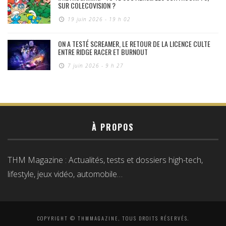
SUR COLECOVISION ?
19 juin 2026 - 19 h 02
ON A TESTÉ SCREAMER, LE RETOUR DE LA LICENCE CULTE
ENTRE RIDGE RACER ET BURNOUT
7 juin 2026 - 9 h 27
À PROPOS
THM Magazine : Actualités, tests et dossiers high-tech,
lifestyle, jeux vidéo, automobile…
COPYRIGHT © THMMAGAZINE, TOUS DROITS RÉSERVÉS.