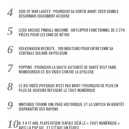
GOD OF WAR LAUFEY : POURQUOI SA SORTIE AVANT 2028 SEMBLE
DÉSORMAIS QUASIMENT ACQUISE
LEGO ARCADE PINBALL MACHINE : UN FLIPPER FONCTIONNEL DE 2 274
PIÈCES POUR LES FANS DE RÉTRO
VOLKSWAGEN RECRUTE… 100 MOUTONS POUR ENTRETENIR SA
CENTRALE SOLAIRE EN POLOGNE
POPPINS : POURQUOI LA HAUTE AUTORITÉ DE SANTÉ VEUT FAIRE
REMBOURSER CE JEU VIDÉO CONTRE LA DYSLEXIE
LE JEU VIDÉO PHYSIQUE N’EST PAS MORT ! POURQUOI DE PLUS EN
PLUS DE JOUEURS REFUSENT LE TOUT NUMÉRIQUE
NINTENDO TOURNE UNE PAGE HISTORIQUE, ET LA SWITCH VA BIENTÔT
DISPARAÎTRE DES RAYONS
IL Y A 17 ANS, PLAYSTATION TENTAIT DÉJÀ LE « TOUT NUMÉRIQUE »
AVEC LA PSP GO… ET C’ÉTAIT UN ÉCHEC