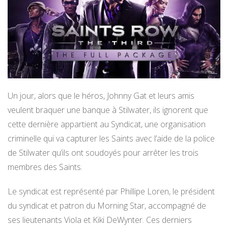
Un jour, alors que le héros, Johnny Gat et leurs amis
veulent braquer une banque à Stilwater, ils ignorent que
cette dernière appartient au Syndicat, une organisation
criminelle qui va capturer les Saints avec l’aide de la police
de Stilwater qu’ils ont soudoyés pour arrêter les trois
membres des Saints.
Le syndicat est représenté par Phillipe Loren, le président
du syndicat et patron du Morning Star, accompagné de
ses lieutenants Viola et Kiki DeWynter. Ces derniers