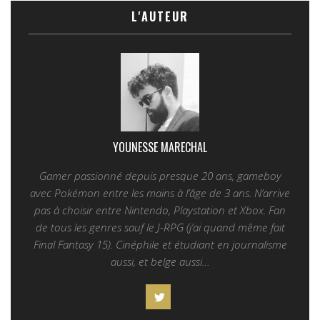
L'AUTEUR
YOUNESSE MARECHAL
Gamer passionné depuis presque 20 ans, gameboy
avec Pokémon entre les mains à l’âge de 3 ans. N’arrive
pas à choisir entre Nintendo, Playstation et Xbox. Fan
de tous les genres sauf le J-RPG (j’ai quand même fait
Final Fantasy 15). Cinéphile et étudiant en journalisme
aussi, et belge aussi…