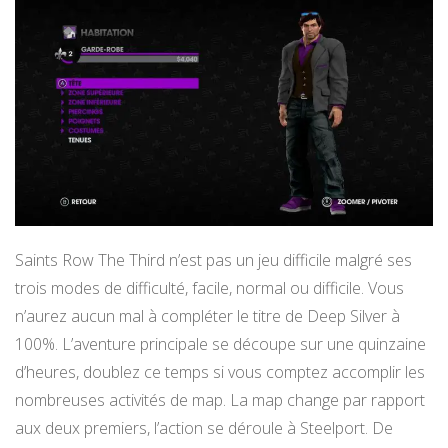
Saints Row The Third n’est pas un jeu difficile malgré ses
trois modes de difficulté, facile, normal ou difficile. Vous
n’aurez aucun mal à compléter le titre de Deep Silver à
100%. L’aventure principale se découpe sur une quinzaine
d’heures, doublez ce temps si vous comptez accomplir les
nombreuses activités de map. La map change par rapport
aux deux premiers, l’action se déroule à Steelport. De