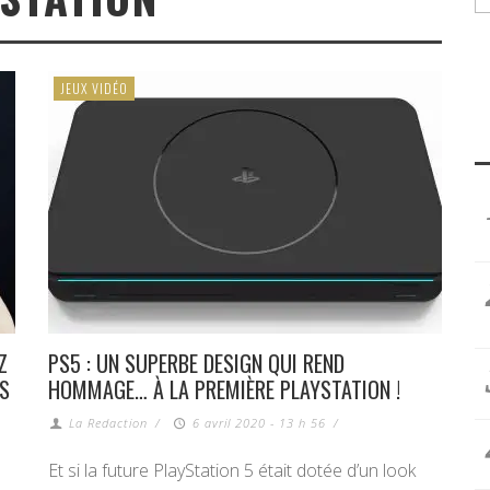
JEUX VIDÉO
Z
PS5 : UN SUPERBE DESIGN QUI REND
PS
HOMMAGE… À LA PREMIÈRE PLAYSTATION !
La Redaction
/
6 avril 2020 - 13 h 56
/
Et si la future PlayStation 5 était dotée d’un look