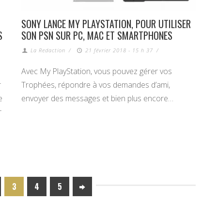
SONY LANCE MY PLAYSTATION, POUR UTILISER
S
SON PSN SUR PC, MAC ET SMARTPHONES
La Redaction
/
21 février 2018 - 15 h 37
/
Avec My PlayStation, vous pouvez gérer vos
r
Trophées, répondre à vos demandes d’ami,
e
envoyer des messages et bien plus encore…
r
3
4
5