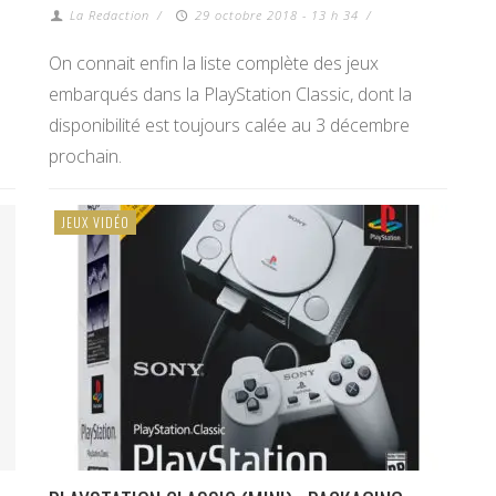
La Redaction
/
29 octobre 2018 - 13 h 34
/
On connait enfin la liste complète des jeux
embarqués dans la PlayStation Classic, dont la
disponibilité est toujours calée au 3 décembre
prochain.
JEUX VIDÉO