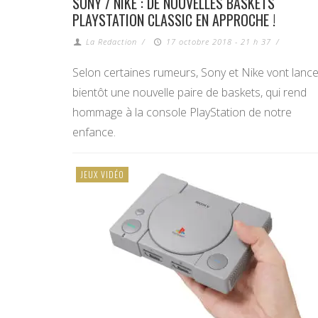
SONY / NIKE : DE NOUVELLES BASKETS
PLAYSTATION CLASSIC EN APPROCHE !
La Redaction
/
17 octobre 2018 - 21 h 37
/
Selon certaines rumeurs, Sony et Nike vont lance
bientôt une nouvelle paire de baskets, qui rend
hommage à la console PlayStation de notre
enfance.
JEUX VIDÉO