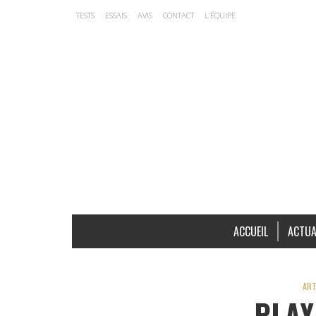
TESTS
ESSAIS
AVIS
CONTACT
L’ÉQUIPE
ACCUEIL
ACTUA
ART
PLAY