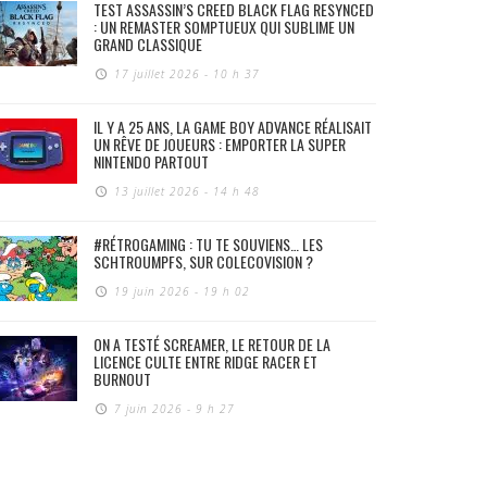
TEST ASSASSIN’S CREED BLACK FLAG RESYNCED
: UN REMASTER SOMPTUEUX QUI SUBLIME UN
GRAND CLASSIQUE
17 juillet 2026 - 10 h 37
IL Y A 25 ANS, LA GAME BOY ADVANCE RÉALISAIT
UN RÊVE DE JOUEURS : EMPORTER LA SUPER
NINTENDO PARTOUT
13 juillet 2026 - 14 h 48
#RÉTROGAMING : TU TE SOUVIENS… LES
SCHTROUMPFS, SUR COLECOVISION ?
19 juin 2026 - 19 h 02
ON A TESTÉ SCREAMER, LE RETOUR DE LA
LICENCE CULTE ENTRE RIDGE RACER ET
BURNOUT
7 juin 2026 - 9 h 27