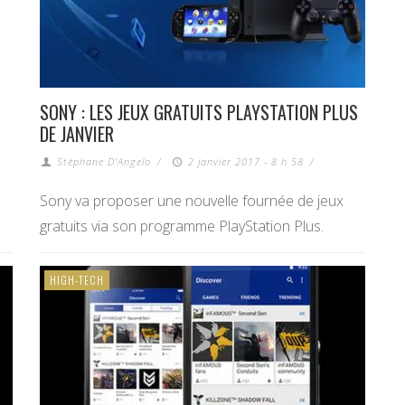
SONY : LES JEUX GRATUITS PLAYSTATION PLUS
DE JANVIER
Stéphane D'Angelo
/
2 janvier 2017 - 8 h 58
/
Sony va proposer une nouvelle fournée de jeux
gratuits via son programme PlayStation Plus.
HIGH-TECH