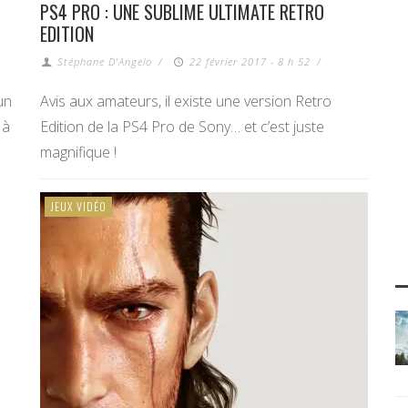
PS4 PRO : UNE SUBLIME ULTIMATE RETRO
EDITION
Stéphane D'Angelo
/
22 février 2017 - 8 h 52
/
un
Avis aux amateurs, il existe une version Retro
 à
Edition de la PS4 Pro de Sony… et c’est juste
magnifique !
JEUX VIDÉO