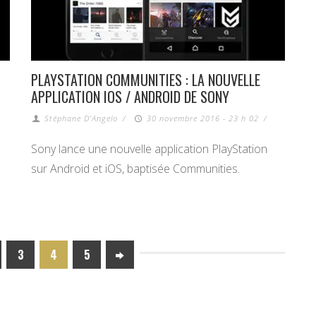
PLAYSTATION COMMUNITIES : LA NOUVELLE
APPLICATION IOS / ANDROID DE SONY
Stéphane D'Angelo
/
30 novembre 2016 - 23 h 02
/
Sony lance une nouvelle application PlayStation
sur Android et iOS, baptisée Communities.
3
4
5