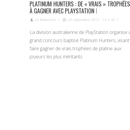
PLATINUM HUNTERS : DE « VRAIS » TROPHÉES
À GAGNER AVEC PLAYSTATION !
La Redaction
/
25 septembre 2017 - 12 h 32
/
La division australienne de PlayStation organise 
grand concours baptisé Platinum Hunters, visant
faire gagner de vrais trophées de platine aux
joueurs les plus méritants.