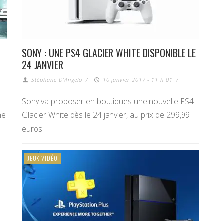
SONY : UNE PS4 GLACIER WHITE DISPONIBLE LE
24 JANVIER
Stéphane D'Angelo
/
10 janvier 2017 - 11 h 01
/
Sony va proposer en boutiques une nouvelle PS4
ne
Glacier White dès le 24 janvier, au prix de 299,99
euros.
JEUX VIDÉO