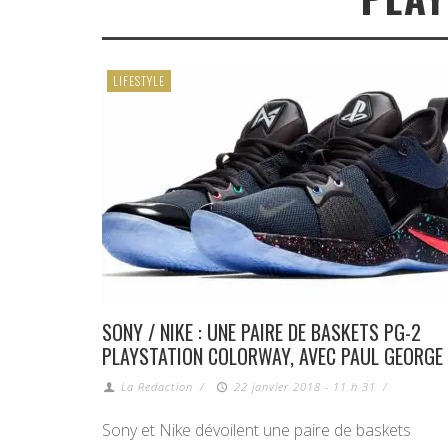
LIFESTYLE
SONY / NIKE : UNE PAIRE DE BASKETS PG-2
PLAYSTATION COLORWAY, AVEC PAUL GEORGE
La Redaction
/
22 janvier 2018 - 11 h 31
/
Sony et Nike dévoilent une paire de baskets