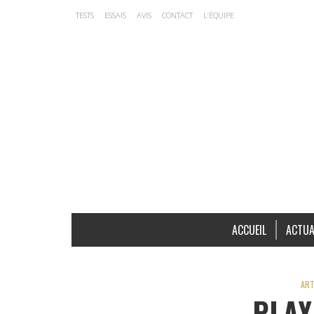
TESTS
ESSAIS
AVIS
CONTACT
L’ÉQUIPE
ACCUEIL
ACTUA
ART
PLAY