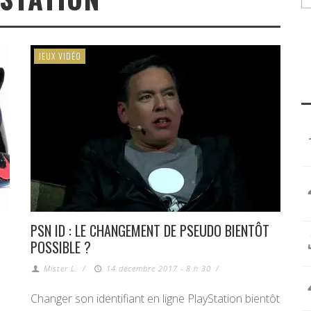
JEUX VIDÉO
PSN ID : LE CHANGEMENT DE PSEUDO BIENTÔT
POSSIBLE ?
Mister L.
/
14 décembre 2017 - 8 h 30
/
Changer son identifiant en ligne PlayStation bientôt