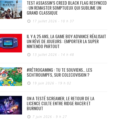
TEST ASSASSIN’S CREED BLACK FLAG RESYNCED
: UN REMASTER SOMPTUEUX QUI SUBLIME UN
GRAND CLASSIQUE
17 juillet 2026 - 10 h 37
IL Y A 25 ANS, LA GAME BOY ADVANCE RÉALISAIT
UN RÊVE DE JOUEURS : EMPORTER LA SUPER
NINTENDO PARTOUT
13 juillet 2026 - 14 h 48
#RÉTROGAMING : TU TE SOUVIENS… LES
SCHTROUMPFS, SUR COLECOVISION ?
19 juin 2026 - 19 h 02
ON A TESTÉ SCREAMER, LE RETOUR DE LA
LICENCE CULTE ENTRE RIDGE RACER ET
BURNOUT
7 juin 2026 - 9 h 27