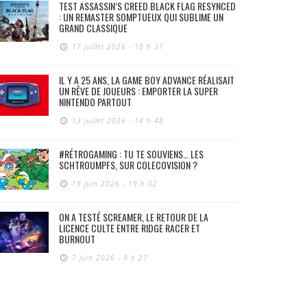
TEST ASSASSIN’S CREED BLACK FLAG RESYNCED
: UN REMASTER SOMPTUEUX QUI SUBLIME UN
GRAND CLASSIQUE
17 juillet 2026 - 10 h 37
IL Y A 25 ANS, LA GAME BOY ADVANCE RÉALISAIT
UN RÊVE DE JOUEURS : EMPORTER LA SUPER
NINTENDO PARTOUT
13 juillet 2026 - 14 h 48
#RÉTROGAMING : TU TE SOUVIENS… LES
SCHTROUMPFS, SUR COLECOVISION ?
19 juin 2026 - 19 h 02
ON A TESTÉ SCREAMER, LE RETOUR DE LA
LICENCE CULTE ENTRE RIDGE RACER ET
BURNOUT
7 juin 2026 - 9 h 27