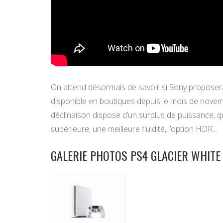
On attend désormais de savoir si Sony proposer
disponible en boutiques depuis le mois de novem
déclinaison dispose d’un surplus de puissance, q
supérieure, une meilleure fluidité, l’option HDR…
GALERIE PHOTOS PS4 GLACIER WHITE