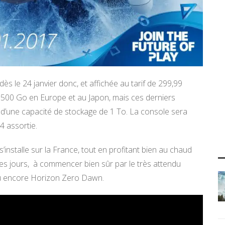
s le 24 janvier donc, et affichée au tarif de 299,99
500 Go en Europe et au Japon, mais ces derniers
 d’une capacité de stockage de 1 To. La console sera
4 assortie.
s’installe sur la France, tout en profitant bien au chaud
ues jours, à commencer bien sûr par le très attendu
 ou encore Horizon Zero Dawn.