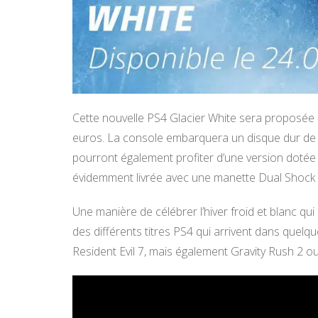
Cette nouvelle PS4 Glacier White sera proposée dè
euros. La console embarquera un disque dur de 
pourront également profiter d’une version dotée
évidemment livrée avec une manette Dual Shock 
Une manière de célébrer l’hiver froid et blanc qui 
des différents titres PS4 qui arrivent dans quelq
Resident Evil 7, mais également Gravity Rush 2