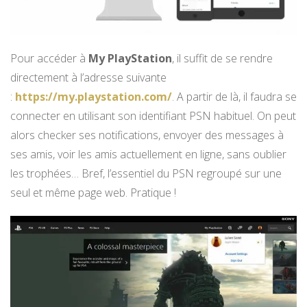
Pour accéder à
My PlayStation
, il suffit de se rendre
directement à l’adresse suivante
:
https://my.playstation.com/
. A partir de là, il faudra se
connecter en utilisant son identifiant PSN habituel. On peut
alors checker ses notifications, envoyer des messages à
ses amis, voir les amis actuellement en ligne, sans oublier
les trophées… Bref, l’essentiel du PSN regroupé sur une
seul et même page web. Pratique !