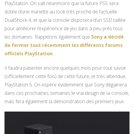
PlayStation. On sait néanmoins que la future PS5 sera
dotée d’une manette au look très proche de l’actuelle
DualShock 4, et que la console disposera d’un SSD taillée
pour améliorer l’expérience de jeu dans à peu près tous
les domaines. Rappelons également que
Sony a décidé
de fermer tout récemment les différents forums
officiels PlayStation
.
Il faudra patienter encore quelques mois pour tout savoir
(officiellement cette fois) de cette future, et très attendue,
PlayStation 5. On espère évidemment que Sony dégainera
dans ces prochaines semaines le vrai design de la console,
mais fera également la démonstration des premiers jeux.