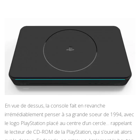
En vue de dessus, la console fait en revanche
irrémédiablement penser à sa grande soeur de 1994, avec
le logo PlayStation placé au centre d’un cercle… rappelant
le lecteur de CD-ROM de la PlayStation, qui s’ouvrait alors