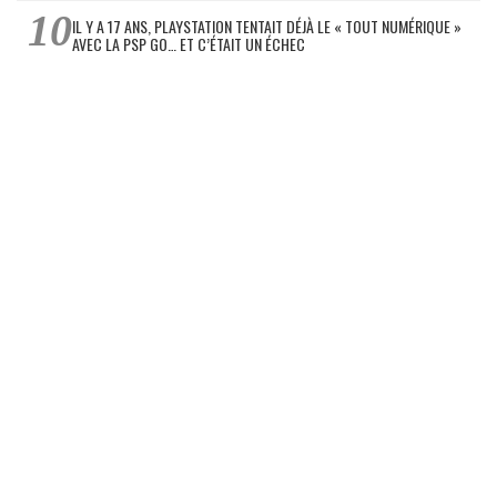
IL Y A 17 ANS, PLAYSTATION TENTAIT DÉJÀ LE « TOUT NUMÉRIQUE »
AVEC LA PSP GO… ET C’ÉTAIT UN ÉCHEC