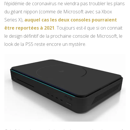
l’épidémie de coronavirus ne viendra pas troubler les plans
du géant nippon (comme de Microsoft avec sa Xbox
Series X),
auquel cas les deux consoles pourraient
être reportées à 2021
. Toujours est-il que si on connait
le design définitif de la prochaine console de Microsoft, le
look de la PS5 reste encore un mystère.