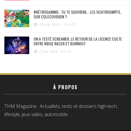
#RÉTROGAMING : TU TE SOUVIENS… LES SCHTROUMPFS,
SUR COLECOVISION ?
19 juin 2026 - 19 h 02
ON A TESTÉ SCREAMER, LE RETOUR DE LA LICENCE CULTE
ENTRE RIDGE RACER ET BURNOUT
7 juin 2026 - 9 h 27
À PROPOS
THM Magazine : Actualités, tests et dossiers high-tech,
lifestyle, jeux vidéo, automobile…