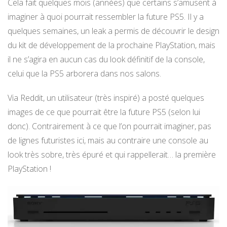
Cela fait quelques mois (années) que certains s’amusent à
imaginer à quoi pourrait ressembler la future PS5. Il y a
quelques semaines, un leak a permis de découvrir le design
du kit de développement de la prochaine PlayStation, mais
il ne s’agira en aucun cas du look définitif de la console,
celui que la PS5 arborera dans nos salons.
Via Reddit, un utilisateur (très inspiré) a posté quelques
images de ce que pourrait être la future PS5 (selon lui
donc). Contrairement à ce que l’on pourrait imaginer, pas
de lignes futuristes ici, mais au contraire une console au
look très sobre, très épuré et qui rappellerait… la première
PlayStation !