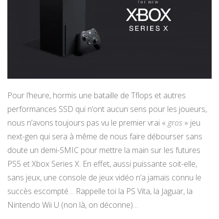
Pour l’heure, hormis une bataille de Tflops et autres
performances SSD qui n’ont aucun sens pour les joueurs,
nous n’avons toujours pas vu le premier vrai «
gros
» jeu
next-gen qui sera à même de nous faire débourser sans
doute un demi-SMIC pour mettre la main sur les futures
PS5 et Xbox Series X. En effet, aussi puissante soit-elle,
sans jeux, une console de jeux vidéo n’a jamais connu le
succès escompté… Rappelle toi la PS Vita, la Jaguar, la
Nintendo Wii U (non là, on déconne)…