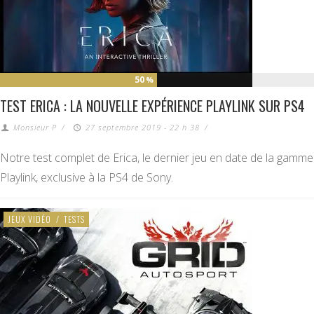
50
%
TEST ERICA : LA NOUVELLE EXPÉRIENCE PLAYLINK SUR PS4
Monsieur P
/
27 septembre 2019 - 22 h 38
/
Notre test complet de Erica, le dernier jeu en date de la gamme
Playlink, exclusive à la PS4 de Sony.
JEUX VIDÉO
/
TESTS