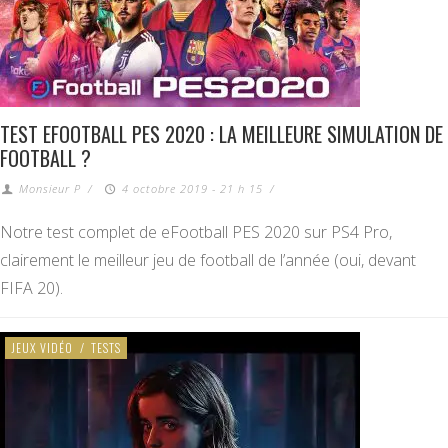
TEST EFOOTBALL PES 2020 : LA MEILLEURE SIMULATION DE
FOOTBALL ?
Monsieur P
/
4 octobre 2019 - 21 h 15
/
Notre test complet de eFootball PES 2020 sur PS4 Pro,
clairement le meilleur jeu de football de l’année (oui, devant
FIFA 20).
JEUX VIDÉO
/
TESTS