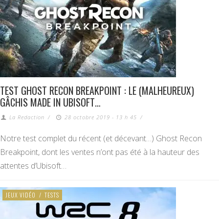
TEST GHOST RECON BREAKPOINT : LE (MALHEUREUX)
GÂCHIS MADE IN UBISOFT…
La Redaction
/
28 octobre 2019 - 13 h 45
/
Notre test complet du récent (et décevant…) Ghost Recon
Breakpoint, dont les ventes n’ont pas été à la hauteur des
attentes d’Ubisoft…
JEUX VIDÉO
/
TESTS