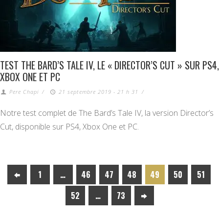
TEST THE BARD’S TALE IV, LE « DIRECTOR’S CUT » SUR PS4,
XBOX ONE ET PC
Pere Chapi
/
21 septembre 2019 - 21 h 31
/
Notre test complet de The Bard’s Tale IV, la version Director’s
Cut, disponible sur PS4, Xbox One et PC.
1
…
46
47
48
49
50
51
52
…
73