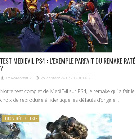
TEST MEDIEVIL PS4 : L’EXEMPLE PARFAIT DU REMAKE RATÉ
?
La Redaction
/
29 octobre 2019 - 11 h 14
/
Notre test complet de MediEvil sur PS4, le remake qui a fait le
choix de reproduire à l’identique les défauts d’origine…
JEUX VIDÉO
/
TESTS