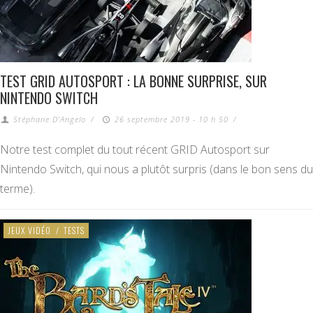
TEST GRID AUTOSPORT : LA BONNE SURPRISE, SUR
NINTENDO SWITCH
Stéphane D'Angelo
/
26 septembre 2019 - 10 h 50
/
Notre test complet du tout récent GRID Autosport sur
Nintendo Switch, qui nous a plutôt surpris (dans le bon sens du
terme).
JEUX VIDÉO
/
TESTS