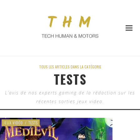
TOUS LES ARTICLES DANS LA CATÉGORIE
TESTS
L’avis de nos experts gaming de la rédaction sur les
récentes sorties jeux video.
JEUX VIDÉO
/
TESTS