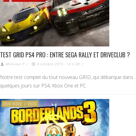
TEST GRID PS4 PRO : ENTRE SEGA RALLY ET DRIVECLUB ?
Monsieur P
/
8 octobre 2019 - 10 h 00
/
Notre test complet du tout nouveau GRID, qui débarque dans
quelques jours sur PS4, Xbox One et PC.
JEUX VIDÉO
/
TESTS