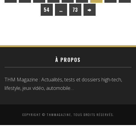
54
…
73
À PROPOS
THM Magazine : Actualités, tests et dossiers high-tech,
lifestyle, jeux vidéo, automobile…
COPYRIGHT © THMMAGAZINE, TOUS DROITS RÉSERVÉS.