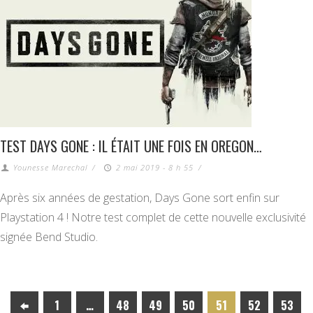
TEST DAYS GONE : IL ÉTAIT UNE FOIS EN OREGON…
Younesse Marechal
/
2 mai 2019 - 8 h 55
/
Après six années de gestation, Days Gone sort enfin sur
Playstation 4 ! Notre test complet de cette nouvelle exclusivité
signée Bend Studio.
1
…
48
49
50
51
52
53