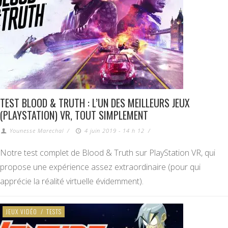
TEST BLOOD & TRUTH : L’UN DES MEILLEURS JEUX
(PLAYSTATION) VR, TOUT SIMPLEMENT
Younesse Marechal
/
4 juin 2019 - 14 h 12
/
Notre test complet de Blood & Truth sur PlayStation VR, qui
propose une expérience assez extraordinaire (pour qui
apprécie la réalité virtuelle évidemment).
JEUX VIDÉO
/
TESTS