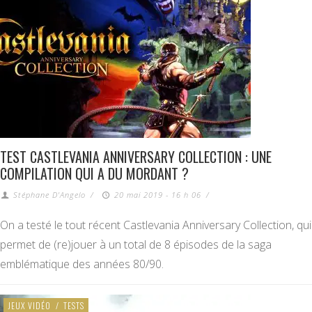
TEST CASTLEVANIA ANNIVERSARY COLLECTION : UNE
COMPILATION QUI A DU MORDANT ?
Stéphane D'Angelo
/
20 mai 2019 - 16 h 06
/
On a testé le tout récent Castlevania Anniversary Collection, qui
permet de (re)jouer à un total de 8 épisodes de la saga
emblématique des années 80/90.
JEUX VIDÉO
/
TESTS