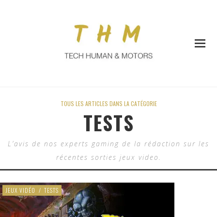
TOUS LES ARTICLES DANS LA CATÉGORIE
TESTS
L’avis de nos experts gaming de la rédaction sur les
récentes sorties jeux video.
JEUX VIDÉO
/
TESTS