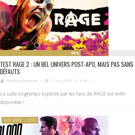
60
%
TEST RAGE 2 : UN BEL UNIVERS POST-APO, MAIS PAS SANS
DÉFAUTS
Younesse Marechal
/
11 juin 2019 - 11 h 49
/
La suite longtemps espérée par les fans de RAGE est enfin
disponible !
JEUX VIDÉO
/
TESTS