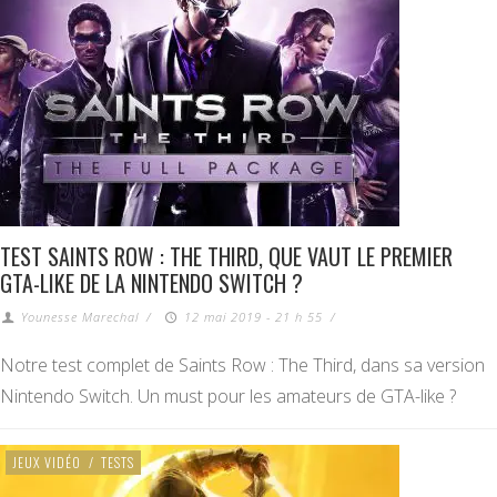
TEST SAINTS ROW : THE THIRD, QUE VAUT LE PREMIER
GTA-LIKE DE LA NINTENDO SWITCH ?
Younesse Marechal
/
12 mai 2019 - 21 h 55
/
Notre test complet de Saints Row : The Third, dans sa version
Nintendo Switch. Un must pour les amateurs de GTA-like ?
JEUX VIDÉO
/
TESTS