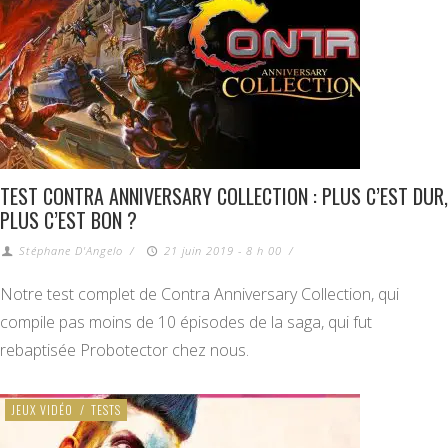
TEST CONTRA ANNIVERSARY COLLECTION : PLUS C’EST DUR,
PLUS C’EST BON ?
Stéphane D'Angelo
/
21 juin 2019 - 8 h 00
/
Notre test complet de Contra Anniversary Collection, qui
compile pas moins de 10 épisodes de la saga, qui fut
rebaptisée Probotector chez nous.
JEUX VIDÉO
/
TESTS