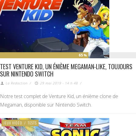
65
%
TEST VENTURE KID, UN ÉNIÈME MEGAMAN-LIKE, TOUJOURS
SUR NINTENDO SWITCH
La Redaction
/
29 mai 2019 - 14 h 48
/
Notre test complet de Venture Kid, un énième clone de
Megaman, disponible sur Nintendo Switch.
JEUX VIDÉO
/
TESTS