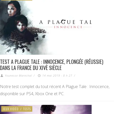
TEST A PLAGUE TALE : INNOCENCE, PLONGÉE (RÉUSSIE)
DANS LA FRANCE DU XIVÈ SIÈCLE
Younesse Marechal
/
14 mai 2019 - 8 h 27
/
Notre test complet du tout récent A Plague Tale : Innocence,
disponible sur PS4, Xbox One et PC.
JEUX VIDÉO
/
TESTS