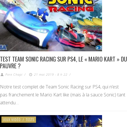
TEST TEAM SONIC RACING SUR PS4, LE « MARIO KART » DU
PAUVRE ?
Pere Chapi
/
21 mai 2019 - 8 h 22
/
Notre test complet de Team Sonic Racing sur PS4, qui n’est
pas franchement le Mario Kart like (mais à la sauce Sonic) tant
attendu…
JEUX VIDÉO
/
TESTS