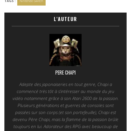
TAGS :
Nintendo Switch
L'AUTEUR
PERE CHAPI
Adepte des japonaiseries en tout genre, Chapi a
commencé très tôt à s’intéresser au monde du jeu
vidéo notamment grâce à son Atari 2600 de la passion.
Plusieurs générations et guerres de consoles sont
passées sur son corps (et son portefeuille), Chapi est
devenu Père Chapi, mais la flamme de la passion brûle
toujours en lui. Adorateur des RPG avec beaucoup de