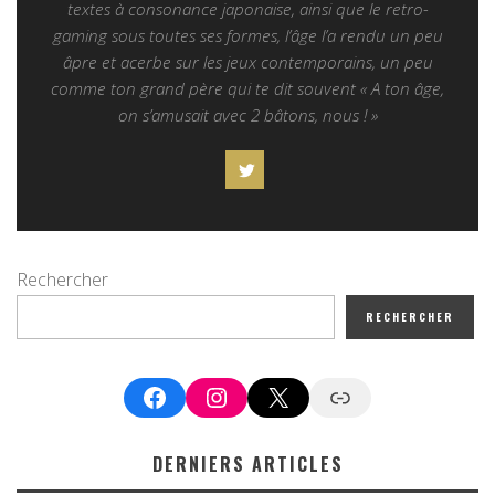
textes à consonance japonaise, ainsi que le retro-
gaming sous toutes ses formes, l’âge l’a rendu un peu
âpre et acerbe sur les jeux contemporains, un peu
comme ton grand père qui te dit souvent « A ton âge,
on s’amusait avec 2 bâtons, nous ! »
Rechercher
RECHERCHER
Facebook
Instagram
X
Google News
DERNIERS ARTICLES