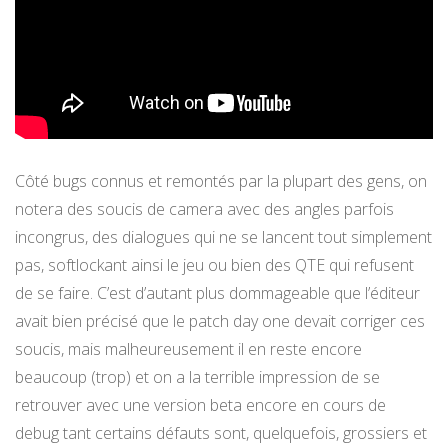
Côté bugs connus et remontés par la plupart des gens, on
notera des soucis de camera avec des angles parfois
incongrus, des dialogues qui ne se lancent tout simplement
pas, softlockant ainsi le jeu ou bien des QTE qui refusent
de se faire. C’est d’autant plus dommageable que l’éditeur
avait bien précisé que le patch day one devait corriger ces
soucis, mais malheureusement il en reste encore
beaucoup (trop) et on a la terrible impression de se
retrouver avec une version beta encore en cours de
debug tant certains défauts sont, quelquefois, grossiers et