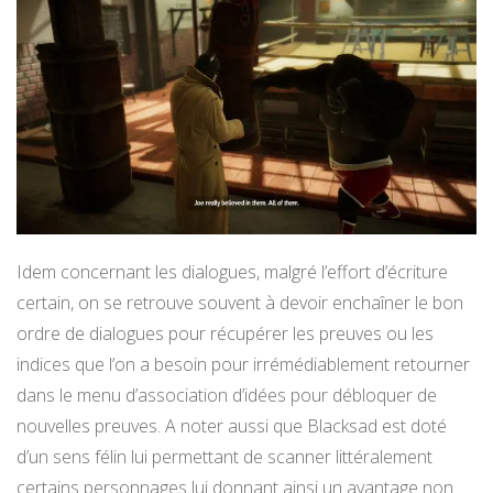
Idem concernant les dialogues, malgré l’effort d’écriture
certain, on se retrouve souvent à devoir enchaîner le bon
ordre de dialogues pour récupérer les preuves ou les
indices que l’on a besoin pour irrémédiablement retourner
dans le menu d’association d’idées pour débloquer de
nouvelles preuves. A noter aussi que Blacksad est doté
d’un sens félin lui permettant de scanner littéralement
certains personnages lui donnant ainsi un avantage non