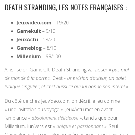
DEATH STRANDING, LES NOTES FRANÇAISES :
Jeu
xvideo.com
– 19/20
Gamekult
– 9/10
JeuxActu
– 18/20
Gameblog
– 8/10
Milleniu
m
– 98/100
Ainsi, selon Gamekult, Death Stranding va laisser «
pas mal
de monde à la porte
». C’est «
une vision d’auteur, un objet
ludique singulier, et c’est aussi ce qui lui donne son intérêt
».
Du côté de chez Jeuvideo.com, on décrit le jeu comme
« une invitation au voyage ». JeuxActu met en avant
l’ambiance «
absolument délicieuse
», tandis que pour
Millenium, l’univers est «
unique et passionnant
». Seul
Gameblog est un peu plus « sévère » avec le jeu, avec une