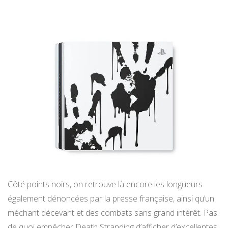
Côté points noirs, on retrouve là encore les longueurs
également dénoncées par la presse française, ainsi qu’un
méchant décevant et des combats sans grand intérêt. Pas
de quoi empêcher Death Stranding d’afficher d’excellentes