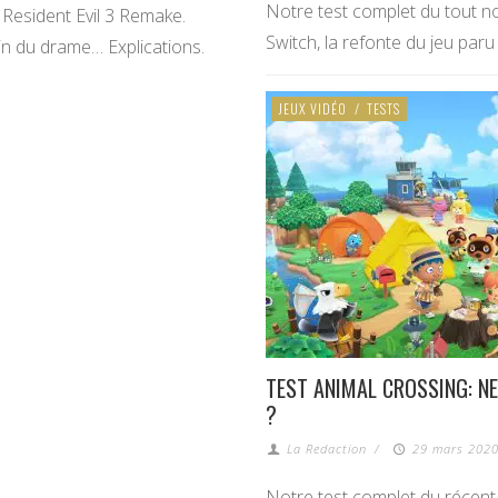
Notre test complet du tout
 Resident Evil 3 Remake.
Switch, la refonte du jeu par
in du drame… Explications.
JEUX VIDÉO
/
TESTS
TEST ANIMAL CROSSING: NE
?
La Redaction
/
29 mars 2020
Notre test complet du récen