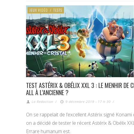
JEUX VIDÉO
/
TESTS
TEST ASTÉRIX & OBÉLIX XXL 3 : LE MENHIR DE 
ALL À L’ANCIENNE ?
La Redaction
/
9 décembre 2019 - 17 h 30
/
On se rappelait de l’excellent Astérix signé Konami 
on a décidé de tester le récent Astérix & Obélix XXL
Errare humanum est.