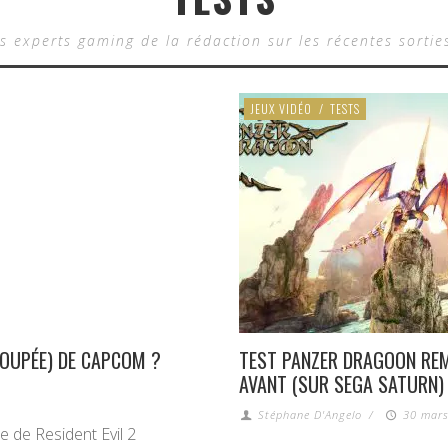
s experts gaming de la rédaction sur les récentes sortie
JEUX VIDÉO
/
TESTS
(LOUPÉE) DE CAPCOM ?
TEST PANZER DRAGOON REM
AVANT (SUR SEGA SATURN)
Stéphane D'Angelo
/
30 mars
e de Resident Evil 2