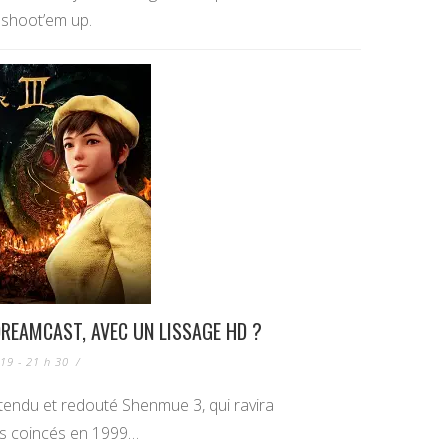
 shoot’em up.
DREAMCAST, AVEC UN LISSAGE HD ?
19 - 21 h 30
/
ttendu et redouté Shenmue 3, qui ravira
és coincés en 1999…