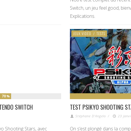
Switch, un jeu feel good, bienv
Explications.
JEUX VIDÉO
/
TESTS
70
%
NTENDO SWITCH
TEST PSIKYO SHOOTING ST
Stéphane D'Angelo
/
23 janv
yo Shooting Stars, avec
On s’est plongé dans la compil