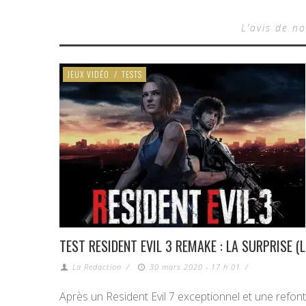
L’avis de no
JEUX VIDÉO
/
TESTS
TEST RESIDENT EVIL 3 REMAKE : LA SURPRISE 
La Redaction
/
30 mars 2020 - 17 h 01
/
Après un Resident Evil 7 exceptionnel et une refont