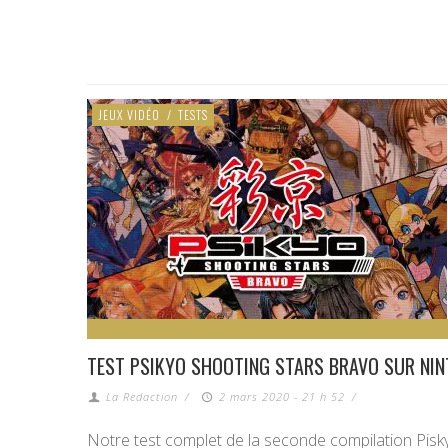
JEUX VIDÉO
/
TESTS
TEST PSIKYO SHOOTING STARS BRAVO SUR NI
La Redaction
/
2 mars 2020 - 21 h 52
/
Notre test complet de la seconde compilation Pisk