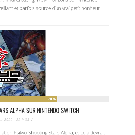
eillant et parfois source d’un vrai petit bonheur.
70
%
ARS ALPHA SUR NINTENDO SWITCH
ier 2020 - 22 h 38
/
ation Psikyo Shooting Stars Alpha, et cela devrait