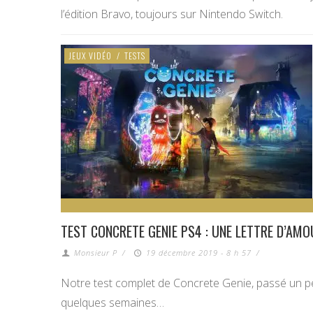
l’édition Bravo, toujours sur Nintendo Switch.
JEUX VIDÉO
/
TESTS
TEST CONCRETE GENIE PS4 : UNE LETTRE D’AMOU
Monsieur P
/
19 décembre 2019 - 8 h 57
/
Notre test complet de Concrete Genie, passé un peu
quelques semaines…