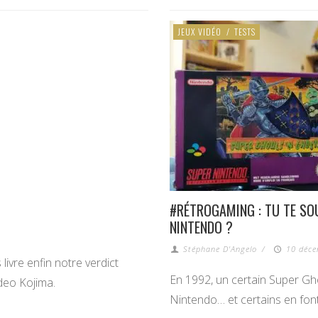
JEUX VIDÉO
/
TESTS
?
#RÉTROGAMING : TU TE SO
NINTENDO ?
Stéphane D'Angelo
/
10 déce
livre enfin notre verdict
En 1992, un certain Super Gh
deo Kojima.
Nintendo… et certains en fo