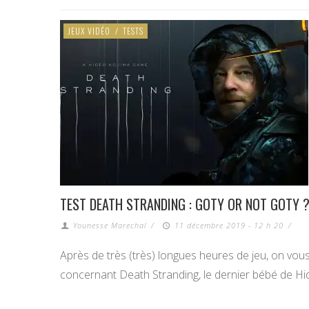
JEUX VIDÉO
/
TESTS
TEST DEATH STRANDING : GOTY OR NOT GOTY 
Younesse Marechal
/
11 décembre 2019 - 12 h 20
/
Après de très (très) longues heures de jeu, on vous 
concernant Death Stranding, le dernier bébé de Hi