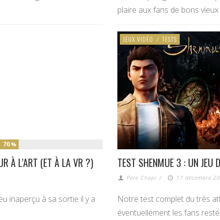
plaire aux fans de bons vieux
JEUX VIDÉO
/
TESTS
70
%
R À L’ART (ET À LA VR ?)
TEST SHENMUE 3 : UN JEU 
Pere Chapi
/
17 décembre 20
 inaperçu à sa sortie il y a
Notre test complet du très a
éventuellement les fans rest