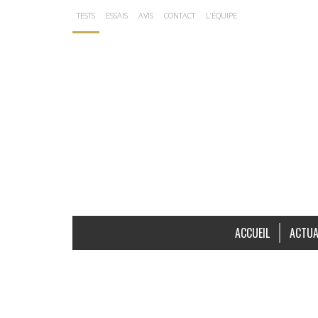
TESTS
ESSAIS
AVIS
CONTACT
L’ÉQUIPE
ACCUEIL
ACTUA