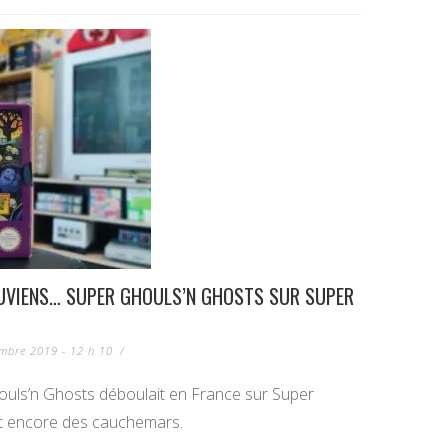
UVIENS… SUPER GHOULS’N GHOSTS SUR SUPER
mbre 2019 - 12 h 10
/
ouls’n Ghosts déboulait en France sur Super
nt encore des cauchemars.