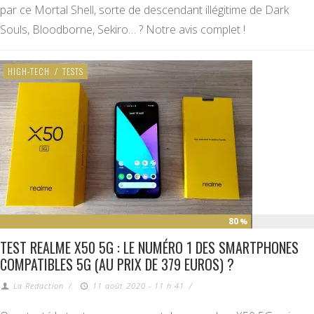
par ce Mortal Shell, sorte de descendant illégitime de Dark
Souls, Bloodborne, Sekiro… ? Notre avis complet !
HIGH-TECH
/
TESTS
80
%
TEST REALME X50 5G : LE NUMÉRO 1 DES SMARTPHONES
COMPATIBLES 5G (AU PRIX DE 379 EUROS) ?
La Redaction
/
11 août 2020 - 11 h 41
/