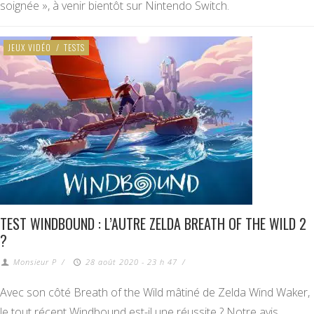
soignée », à venir bientôt sur Nintendo Switch.
JEUX VIDÉO
/
TESTS
TEST WINDBOUND : L’AUTRE ZELDA BREATH OF THE WILD 2
?
Monsieur P
/
28 août 2020 - 23 h 47
/
Avec son côté Breath of the Wild mâtiné de Zelda Wind Waker,
le tout récent Windbound est-il une réussite ? Notre avis