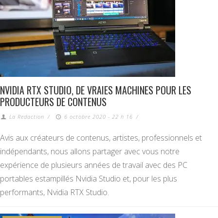
NVIDIA RTX STUDIO, DE VRAIES MACHINES POUR LES
PRODUCTEURS DE CONTENUS
La Redaction
/
6 octobre 2020 - 22 h 16
/
Avis aux créateurs de contenus, artistes, professionnels et
indépendants, nous allons partager avec vous notre
expérience de plusieurs années de travail avec des PC
portables estampillés Nvidia Studio et, pour les plus
performants, Nvidia RTX Studio.