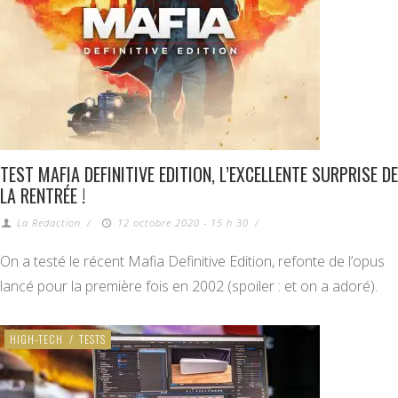
TEST MAFIA DEFINITIVE EDITION, L’EXCELLENTE SURPRISE DE
LA RENTRÉE !
La Redaction
/
12 octobre 2020 - 15 h 30
/
On a testé le récent Mafia Definitive Edition, refonte de l’opus
lancé pour la première fois en 2002 (spoiler : et on a adoré).
HIGH-TECH
/
TESTS