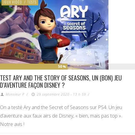
JEUX VIDÉO
/
TESTS
50
%
TEST ARY AND THE STORY OF SEASONS, UN (BON) JEU
D’AVENTURE FAÇON DISNEY ?
Monsieur P
/
29 septembre 2020 - 13 h 59
/
On a testé Ary and the Secret of Seasons sur PS4. Un jeu
d’aventure aux faux airs de Disney, « bien, mais pas top ».
Notre avis !