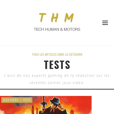
TOUS LES ARTICLES DANS LA CATÉGORIE
TESTS
L’avis de nos experts gaming de la rédaction sur les
récentes sorties jeux video.
JEUX VIDÉO
/
TESTS