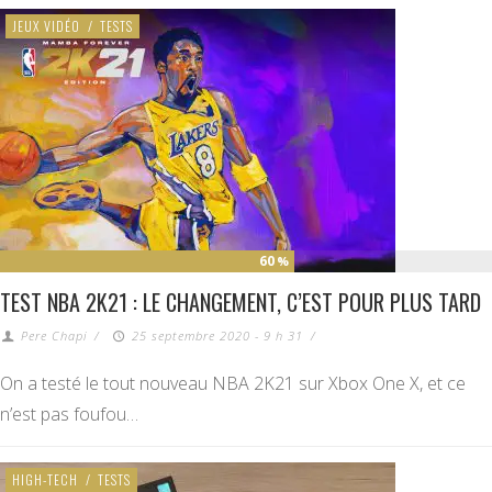
JEUX VIDÉO
/
TESTS
60
%
TEST NBA 2K21 : LE CHANGEMENT, C’EST POUR PLUS TARD
Pere Chapi
/
25 septembre 2020 - 9 h 31
/
On a testé le tout nouveau NBA 2K21 sur Xbox One X, et ce
n’est pas foufou…
HIGH-TECH
/
TESTS