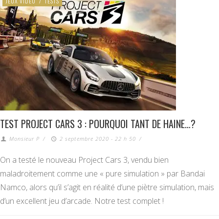
JEUX VIDÉO
/
TESTS
TEST PROJECT CARS 3 : POURQUOI TANT DE HAINE…?
Monsieur P
/
2 septembre 2020 - 22 h 50
/
On a testé le nouveau Project Cars 3, vendu bien
maladroitement comme une « pure simulation » par Bandai
Namco, alors qu’il s’agit en réalité d’une piètre simulation, mais
d’un excellent jeu d’arcade. Notre test complet !