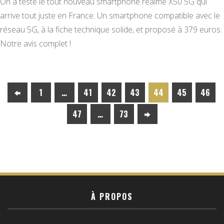
On a testé le tout nouveau smartphone realme X50 5G qui
arrive tout juste en France. Un smartphone compatible avec le
réseau 5G, à la fiche technique solide, et proposé à 379 euros.
Notre avis complet !
1
…
41
42
43
44
45
46
47
…
73
À PROPOS