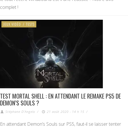
complet !
JEUX VIDÉO
/
TESTS
TEST MORTAL SHELL : EN ATTENDANT LE REMAKE PS5 DE
DEMON’S SOULS ?
Stéphane D'Angelo
/
21 août 2020 - 14 h 15
/
En attendant Demon’s Souls sur PS5, faut-il se laisser tenter