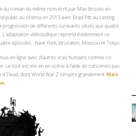
 tirée du roman du même nom écrit par Max Brooks en
and public au cinéma en 2013 avec Brad Pitt au casting.
a progression de différents survivants situés aux quatre
. L’adaptation vidéoludique reprend évidemment ce
tre épisodes : New York, Jérusalem, Moscou et Tokyo.
vous en ligne avec d’autres vrais humains comme co-
ielle. Le tout est mis en en scène à l’aide de cutscenes pas
 4 Dead, dont World War Z s’inspire grandement.
Mais
on.