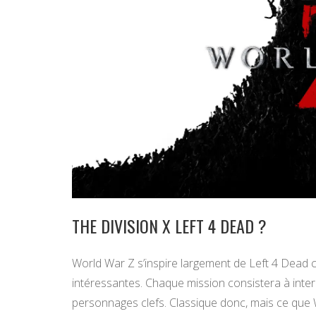
THE DIVISION X LEFT 4 DEAD ?
World War Z s’inspire largement de Left 4 Dead c
intéressantes. Chaque mission consistera à intera
personnages clefs. Classique donc, mais ce que Wor