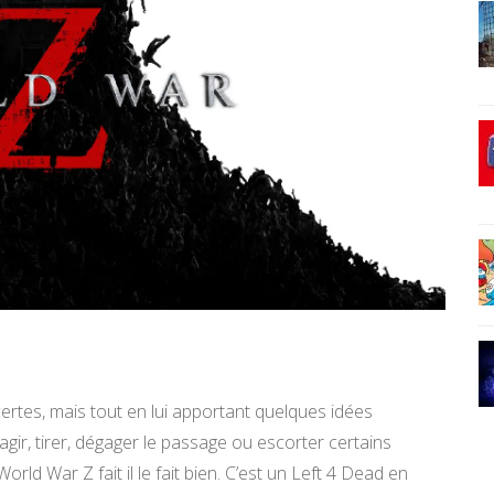
ertes, mais tout en lui apportant quelques idées
gir, tirer, dégager le passage ou escorter certains
ld War Z fait il le fait bien. C’est un Left 4 Dead en