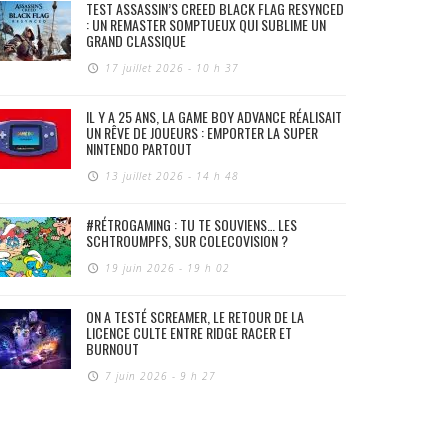
TEST ASSASSIN’S CREED BLACK FLAG RESYNCED
: UN REMASTER SOMPTUEUX QUI SUBLIME UN
GRAND CLASSIQUE
17 juillet 2026 - 10 h 37
IL Y A 25 ANS, LA GAME BOY ADVANCE RÉALISAIT
UN RÊVE DE JOUEURS : EMPORTER LA SUPER
NINTENDO PARTOUT
13 juillet 2026 - 14 h 48
#RÉTROGAMING : TU TE SOUVIENS… LES
SCHTROUMPFS, SUR COLECOVISION ?
19 juin 2026 - 19 h 02
ON A TESTÉ SCREAMER, LE RETOUR DE LA
LICENCE CULTE ENTRE RIDGE RACER ET
BURNOUT
7 juin 2026 - 9 h 27