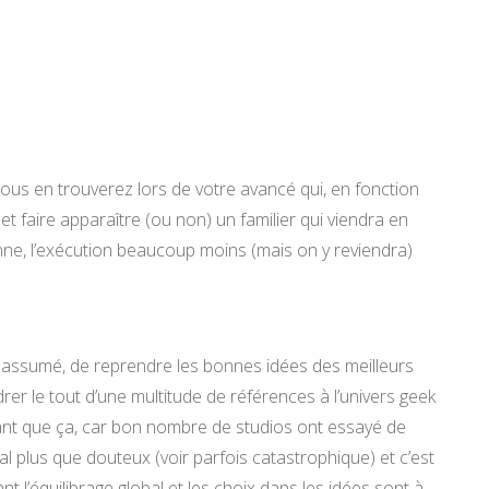
Vous en trouverez lors de votre avancé qui, en fonction
 et faire apparaître (ou non) un familier qui viendra en
onne, l’exécution beaucoup moins (mais on y reviendra)
assumé, de reprendre les bonnes idées des meilleurs
rer le tout d’une multitude de références à l’univers geek
 tant que ça, car bon nombre de studios ont essayé de
al plus que douteux (voir parfois catastrophique) et c’est
t l’équilibrage global et les choix dans les idées sont à