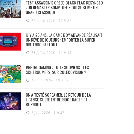
TEST ASSASSIN’S CREED BLACK FLAG RESYNCED
: UN REMASTER SOMPTUEUX QUI SUBLIME UN
GRAND CLASSIQUE
17 juillet 2026 - 10 h 37
IL Y A 25 ANS, LA GAME BOY ADVANCE RÉALISAIT
UN RÊVE DE JOUEURS : EMPORTER LA SUPER
NINTENDO PARTOUT
13 juillet 2026 - 14 h 48
#RÉTROGAMING : TU TE SOUVIENS… LES
SCHTROUMPFS, SUR COLECOVISION ?
19 juin 2026 - 19 h 02
ON A TESTÉ SCREAMER, LE RETOUR DE LA
LICENCE CULTE ENTRE RIDGE RACER ET
BURNOUT
7 juin 2026 - 9 h 27