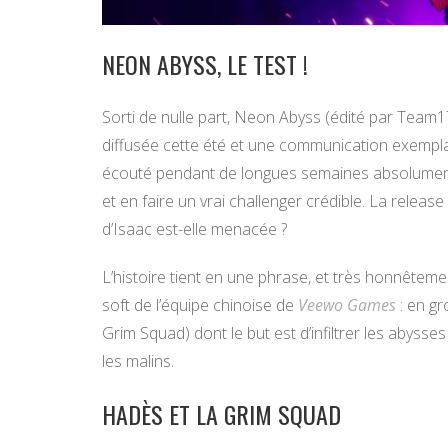
NEON ABYSS, LE TEST !
Sorti de nulle part, Neon Abyss (édité par Team1
diffusée cette été et une communication exemplai
écouté pendant de longues semaines absolument t
et en faire un vrai challenger crédible. La releas
d’Isaac est-elle menacée ?
L’histoire tient en une phrase, et très honnêteme
soft de l’équipe chinoise de
Veewo Games
: en gr
Grim Squad) dont le but est d’infiltrer les abysse
les malins.
HADÈS ET LA GRIM SQUAD