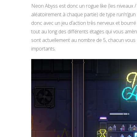
Neon Abyss est donc un rogue like (les niveaux /
aléatoirement à chaque partie) de type run’n’gu
donc avec un jeu d’action très nerveux et bour
tout au long des différents étages qui vous amène
sont actuellement au nombre de 5, chacun vous 
importants.