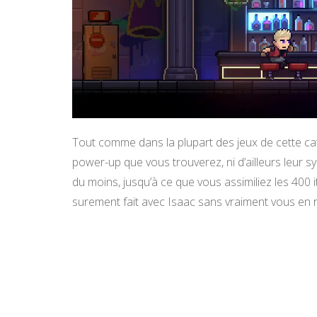
Tout comme dans la plupart des jeux de cette cat
power-up que vous trouverez, ni d’ailleurs leur 
du moins, jusqu’à ce que vous assimiliez les 400 i
surement fait avec Isaac sans vraiment vous en