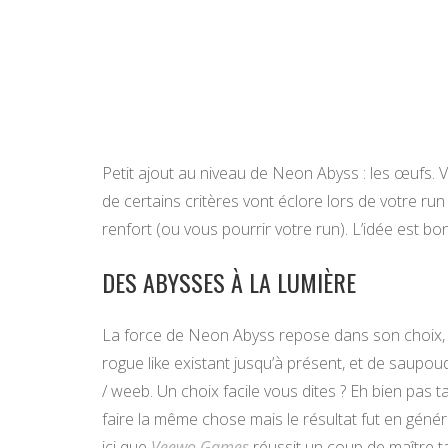
Petit ajout au niveau de Neon Abyss : les œufs. 
de certains critères vont éclore lors de votre run
renfort (ou vous pourrir votre run). L’idée est b
DES ABYSSES À LA LUMIÈRE
La force de Neon Abyss repose dans son choix, 
rogue like existant jusqu’à présent, et de saupoud
/ weeb. Un choix facile vous dites ? Eh bien pas
faire la même chose mais le résultat fut en génér
ici que
Veewo Games
réussit un coup de maître tan