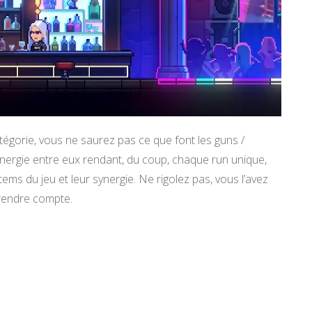
égorie, vous ne saurez pas ce que font les guns /
synergie entre eux rendant, du coup, chaque run unique,
tems du jeu et leur synergie. Ne rigolez pas, vous l’avez
 rendre compte.