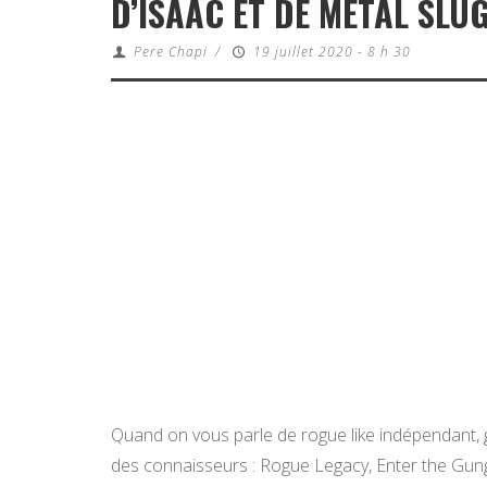
D’ISAAC ET DE METAL SLUG
Pere Chapi
/
19 juillet 2020 - 8 h 30
Quand on vous parle de rogue like indépendant, g
des connaisseurs : Rogue Legacy, Enter the Gungeo