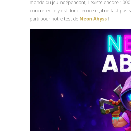
monde du jeu indépendant, il existe encore 1000 
concurrence y est donc féroce et, il ne faut pas s
parti pour notre test de
Neon Abyss
!