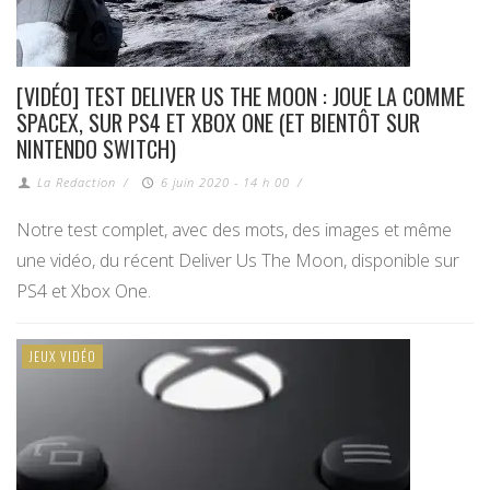
[VIDÉO] TEST DELIVER US THE MOON : JOUE LA COMME
SPACEX, SUR PS4 ET XBOX ONE (ET BIENTÔT SUR
NINTENDO SWITCH)
La Redaction
/
6 juin 2020 - 14 h 00
/
Notre test complet, avec des mots, des images et même
une vidéo, du récent Deliver Us The Moon, disponible sur
PS4 et Xbox One.
JEUX VIDÉO