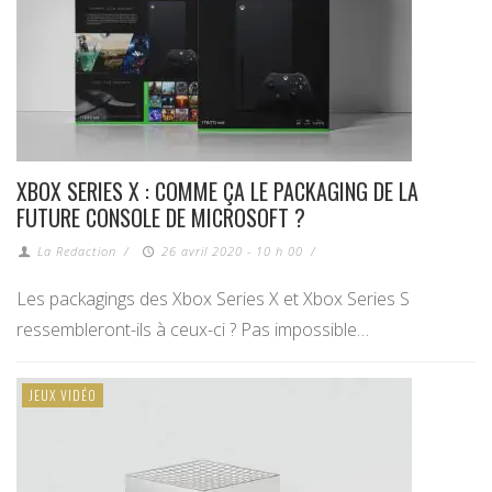
XBOX SERIES X : COMME ÇA LE PACKAGING DE LA
FUTURE CONSOLE DE MICROSOFT ?
La Redaction
/
26 avril 2020 - 10 h 00
/
Les packagings des Xbox Series X et Xbox Series S
ressembleront-ils à ceux-ci ? Pas impossible…
JEUX VIDÉO