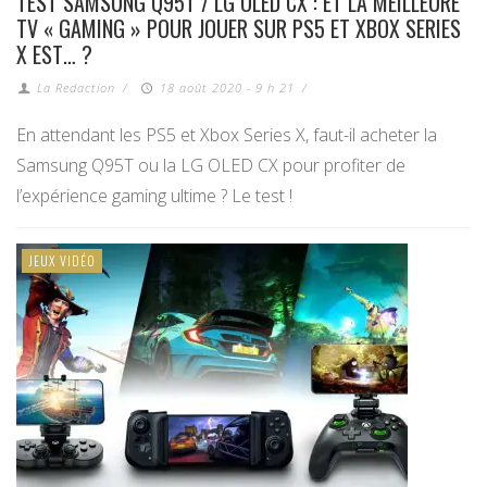
TEST SAMSUNG Q95T / LG OLED CX : ET LA MEILLEURE
TV « GAMING » POUR JOUER SUR PS5 ET XBOX SERIES
X EST… ?
La Redaction
/
18 août 2020 - 9 h 21
/
En attendant les PS5 et Xbox Series X, faut-il acheter la
Samsung Q95T ou la LG OLED CX pour profiter de
l’expérience gaming ultime ? Le test !
JEUX VIDÉO