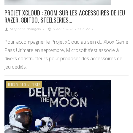
PROJET XCLOUD : ZOOM SUR LES ACCESSOIRES DE JEU
RAZER, 8BITDO, STEELSERIES…
Stéphane D'Angelo
/
5 août 2020 - 11 h 27
/
Pour accompagner le Projet xCloud au sein du Xbox Game
Pass Ultimate en septembre, Microsoft s’est associé à
divers constructeurs pour proposer des accessoires de
jeu dédiés.
JEUX VIDÉO
/
TESTS