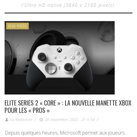
l'Ultra HD native (3840 x 2160 pixels).
JEUX VIDÉO
ELITE SERIES 2 « CORE » : LA NOUVELLE MANETTE XBOX
POUR LES « PROS »
La Redaction
/
20 septembre 2022 - 21 h 50
/
Depuis quelques heures, Microsoft permet aux joueurs