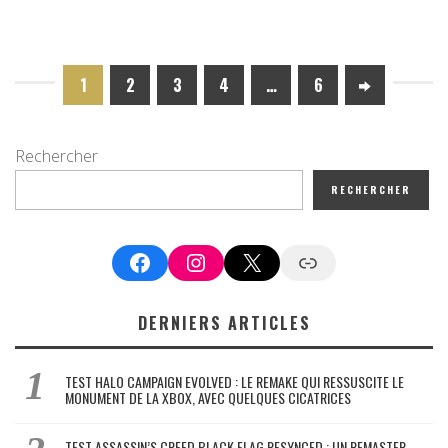
1
2
3
4
…
6
Rechercher
RECHERCHER
Facebook
Instagram
X
Google News
DERNIERS ARTICLES
TEST HALO CAMPAIGN EVOLVED : LE REMAKE QUI RESSUSCITE LE
MONUMENT DE LA XBOX, AVEC QUELQUES CICATRICES
TEST ASSASSIN’S CREED BLACK FLAG RESYNCED : UN REMASTER