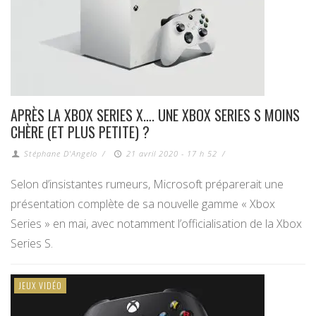
APRÈS LA XBOX SERIES X…. UNE XBOX SERIES S MOINS
CHÈRE (ET PLUS PETITE) ?
Stéphane D'Angelo
/
21 avril 2020 - 17 h 52
/
Selon d’insistantes rumeurs, Microsoft préparerait une
présentation complète de sa nouvelle gamme « Xbox
Series » en mai, avec notamment l’officialisation de la Xbox
Series S.
JEUX VIDÉO