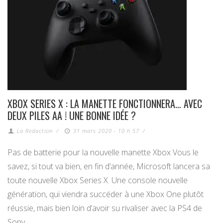
XBOX SERIES X : LA MANETTE FONCTIONNERA… AVEC
DEUX PILES AA ! UNE BONNE IDÉE ?
La Redaction
/
31 mars 2020 - 10 h 57
/
Pas de batterie pour la nouvelle manette Xbox Vous le
savez, si tout va bien, en fin d’année, Microsoft lancera sa
toute nouvelle Xbox Series X. Une console nouvelle
génération, qui viendra succéder à une Xbox One plutôt
réussie, mais bien loin d’avoir su rivaliser avec la PS4 de
Sony …