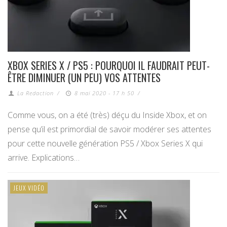
XBOX SERIES X / PS5 : POURQUOI IL FAUDRAIT PEUT-
ÊTRE DIMINUER (UN PEU) VOS ATTENTES
La Redaction
/
8 mai 2020 - 17 h 50
/
Comme vous, on a été (très) déçu du Inside Xbox, et on
pense qu’il est primordial de savoir modérer ses attentes
pour cette nouvelle génération PS5 / Xbox Series X qui
arrive. Explications…
JEUX VIDÉO