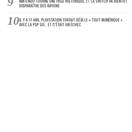
NINTENDO TOURNE UNE PAGE HISTORIQUE, ET LA SWITCH VA BIENTÔT
DISPARAÎTRE DES RAYONS
IL Y A 17 ANS, PLAYSTATION TENTAIT DÉJÀ LE « TOUT NUMÉRIQUE »
AVEC LA PSP GO… ET C’ÉTAIT UN ÉCHEC