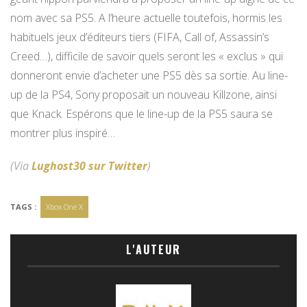
nom avec sa PS5. A l’heure actuelle toutefois, hormis les
habituels jeux d’éditeurs tiers (FIFA, Call of, Assassin’s
Creed…), difficile de savoir quels seront les « exclus » qui
donneront envie d’acheter une PS5 dès sa sortie. Au line-
up de la PS4, Sony proposait un nouveau Killzone, ainsi
que Knack. Espérons que le line-up de la PS5 saura se
montrer plus inspiré…
(Via
Lughost30 sur Twitter
)
TAGS :
Xbox One X
L'AUTEUR