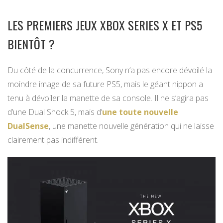
LES PREMIERS JEUX XBOX SERIES X ET PS5
BIENTÔT ?
Du côté de la concurrence, Sony n’a pas encore dévoilé la
moindre image de sa future PS5, mais le géant nippon a
tenu à dévoiler la manette de sa console. Il ne s’agira pas
d’une Dual Shock 5, mais d’
une toute nouvelle
DualSense
, une manette nouvelle génération qui ne laisse
clairement pas indifférent.