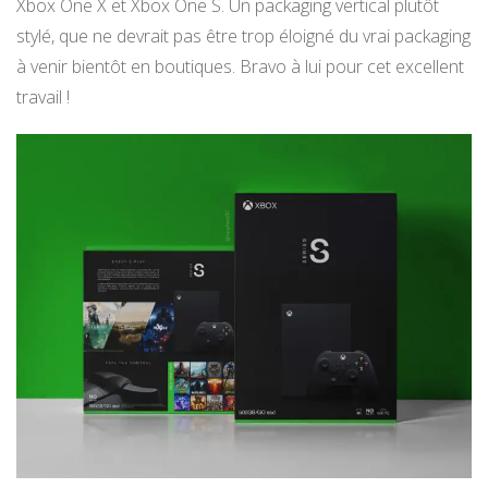
Xbox One X et Xbox One S. Un packaging vertical plutôt
stylé, que ne devrait pas être trop éloigné du vrai packaging
à venir bientôt en boutiques. Bravo à lui pour cet excellent
travail !