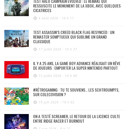
TEST HALO CAMPAIGN EVOLVED : LE REMAKE QUI
RESSUSCITE LE MONUMENT DE LA XBOX, AVEC QUELQUES
CICATRICES
4 août 2026 - 10 h 17
TEST ASSASSIN’S CREED BLACK FLAG RESYNCED : UN
REMASTER SOMPTUEUX QUI SUBLIME UN GRAND
CLASSIQUE
17 juillet 2026 - 10 h 37
IL Y A 25 ANS, LA GAME BOY ADVANCE RÉALISAIT UN RÊVE
DE JOUEURS : EMPORTER LA SUPER NINTENDO PARTOUT
13 juillet 2026 - 14 h 48
#RÉTROGAMING : TU TE SOUVIENS… LES SCHTROUMPFS,
SUR COLECOVISION ?
19 juin 2026 - 19 h 02
ON A TESTÉ SCREAMER, LE RETOUR DE LA LICENCE CULTE
ENTRE RIDGE RACER ET BURNOUT
7 juin 2026 - 9 h 27