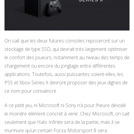
On sait que les deux futures consoles reposeront sur un
stockage de type SSD, qui devrait très largement optimiser
le confort des joueurs, notamment au niveau des temps de
chargement ou encore du jonglage entre différentes
applications. Toutefois, aussi puissantes soient-elles, les
PS5 et Xbox Series X devront proposer des jeux dignes de
ce nom pour convaincre.
A ce petit jeu, ni Microsoft ni Sony n’a pour l’heure dévoilé
le moindre élément concret à venir. Chez Microsoft, on sait
seulement que Halo Infinite sera de la partie, mais il se
murmure qu’un certain Forza Motorsport 8 sera