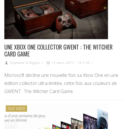
UNE XBOX ONE COLLECTOR GWENT : THE WITCHER
CARD GAME
Stéphane D'Angelo
/
13 mars 2017 - 14 h 30
/
Microsoft décline une nouvelle fois sa Xbox One en une
édition collector ultra-limitée, cette fois aux couleurs de
GWENT : The Witcher Card Game.
JEUX VIDÉO