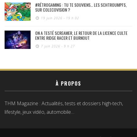
#RÉTROGAMING : TU TE SOUVIENS… LES SCHTROUMPFS,
SUR COLECOVISION ?
19 juin 2026 - 19 h 02
ON A TESTÉ SCREAMER, LE RETOUR DE LA LICENCE CULTE
ENTRE RIDGE RACER ET BURNOUT
7 juin 2026 - 9 h 27
À PROPOS
THM Magazine : Actualités, tests et dossiers high-tech,
lifestyle, jeux vidéo, automobile…