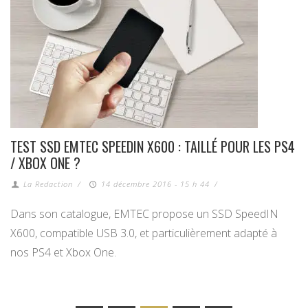
TEST SSD EMTEC SPEEDIN X600 : TAILLÉ POUR LES PS4
/ XBOX ONE ?
La Redaction
/
14 décembre 2016 - 15 h 44
/
Dans son catalogue, EMTEC propose un SSD SpeedIN
X600, compatible USB 3.0, et particulièrement adapté à
nos PS4 et Xbox One.