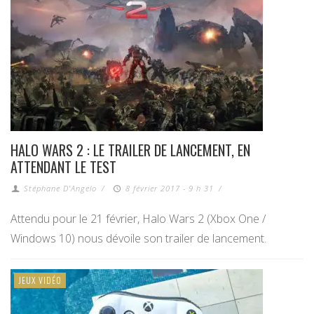
HALO WARS 2 : LE TRAILER DE LANCEMENT, EN
ATTENDANT LE TEST
Stéphane D'Angelo
/
8 février 2017 - 9 h 31
/
Attendu pour le 21 février, Halo Wars 2 (Xbox One /
Windows 10) nous dévoile son trailer de lancement.
JEUX VIDÉO