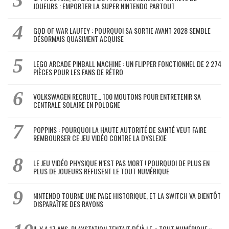
JOUEURS : EMPORTER LA SUPER NINTENDO PARTOUT
GOD OF WAR LAUFEY : POURQUOI SA SORTIE AVANT 2028 SEMBLE
DÉSORMAIS QUASIMENT ACQUISE
LEGO ARCADE PINBALL MACHINE : UN FLIPPER FONCTIONNEL DE 2 274
PIÈCES POUR LES FANS DE RÉTRO
VOLKSWAGEN RECRUTE… 100 MOUTONS POUR ENTRETENIR SA
CENTRALE SOLAIRE EN POLOGNE
POPPINS : POURQUOI LA HAUTE AUTORITÉ DE SANTÉ VEUT FAIRE
REMBOURSER CE JEU VIDÉO CONTRE LA DYSLEXIE
LE JEU VIDÉO PHYSIQUE N’EST PAS MORT ! POURQUOI DE PLUS EN
PLUS DE JOUEURS REFUSENT LE TOUT NUMÉRIQUE
NINTENDO TOURNE UNE PAGE HISTORIQUE, ET LA SWITCH VA BIENTÔT
DISPARAÎTRE DES RAYONS
IL Y A 17 ANS, PLAYSTATION TENTAIT DÉJÀ LE « TOUT NUMÉRIQUE »