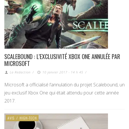
SCALEBOUND : L’EXCLUSIVITÉ XBOX ONE ANNULÉE PAR
MICROSOFT
La Redaction
/
10 janvier 2017 - 14 h 45
/
Microsoft a officialisé l’annulation du projet Scalebound, un
jeu exclusif Xbox One qui était attendu pour cette année
2017.
AVIS
/
HIGH-TECH