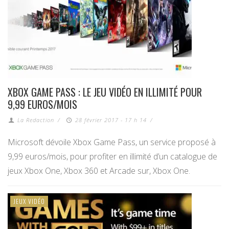
XBOX GAME PASS : LE JEU VIDÉO EN ILLIMITÉ POUR
9,99 EUROS/MOIS
La Redaction
/
28 février 2017 - 17 h 14
/
Microsoft dévoile Xbox Game Pass, un service proposé à
9,99 euros/mois, pour profiter en illimité d’un catalogue de
jeux Xbox One, Xbox 360 et Arcade sur, Xbox One.
JEUX VIDÉO