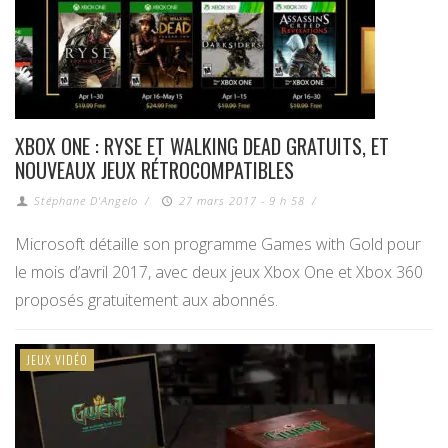
XBOX ONE : RYSE ET WALKING DEAD GRATUITS, ET
NOUVEAUX JEUX RÉTROCOMPATIBLES
Stéphane D'Angelo
/
27 mars 2017 - 9 h 58
/
Microsoft détaille son programme Games with Gold pour
le mois d’avril 2017, avec deux jeux Xbox One et Xbox 360
proposés gratuitement aux abonnés.
JEUX VIDÉO