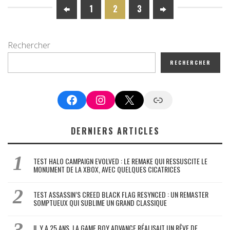
1
2
3
Rechercher
RECHERCHER
Facebook
Instagram
X
Google News
DERNIERS ARTICLES
TEST HALO CAMPAIGN EVOLVED : LE REMAKE QUI RESSUSCITE LE
MONUMENT DE LA XBOX, AVEC QUELQUES CICATRICES
TEST ASSASSIN’S CREED BLACK FLAG RESYNCED : UN REMASTER
SOMPTUEUX QUI SUBLIME UN GRAND CLASSIQUE
IL Y A 25 ANS, LA GAME BOY ADVANCE RÉALISAIT UN RÊVE DE