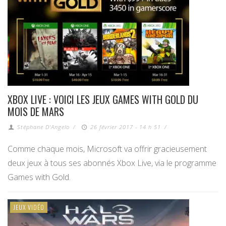
XBOX LIVE : VOICI LES JEUX GAMES WITH GOLD DU
MOIS DE MARS
Stéphane D'Angelo
/
26 février 2017 - 14 h 51
/
Comme chaque mois, Microsoft va offrir gracieusement
deux jeux à tous ses abonnés Xbox Live, via le programme
Games with Gold.
JEUX VIDÉO