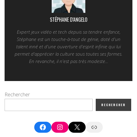
STÉPHANE D'ANGELO
Expert jeux vidéo et tech depuis sa tendre enfance,
Stéphane est un touche-à-tout de génie, doté d'un
talent inné et d'une ouverture d'esprit infinie qui lui
permet d'apprécier la culture sous toutes ses formes.
En revanche, il n'est pas très modeste...
Rechercher
RECHERCHER
Facebook
Instagram
X
Google News