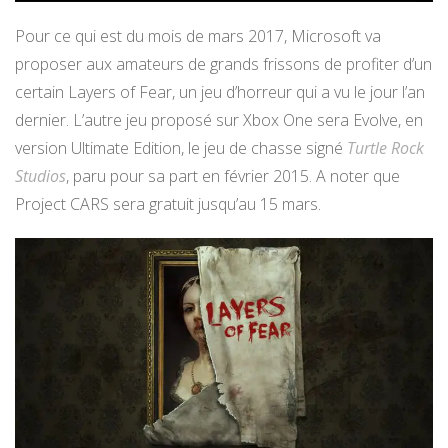
Pour ce qui est du mois de mars 2017, Microsoft va
proposer aux amateurs de grands frissons de profiter d’un
certain Layers of Fear, un jeu d’horreur qui a vu le jour l’an
dernier. L’autre jeu proposé sur Xbox One sera Evolve, en
version Ultimate Edition, le jeu de chasse signé
Turtle Rock
Studios
, paru pour sa part en février 2015. A noter que
Project CARS sera gratuit jusqu’au 15 mars.