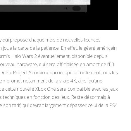
y qui propose chaque mois de nouvelles licences
 joue la carte de la patience. En effet, le géant américain
rmis Halo Wars 2 éventuellement, disponible depuis
uveau hardware, qui sera officialisée en amont de l’E3
One « Project Scorpio » qui occupe actuellement tous les
e » promet notamment de la vraie 4K, ainsi qu’une
e cette nouvelle Xbox One sera compatible avec les jeux
es techniques en fonction des jeux. Reste désormais à
e son tarif, qui devrait largement dépasser celui de la PS4