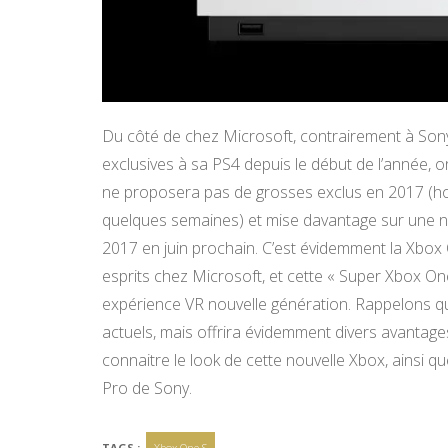
Du côté de chez Microsoft, contrairement à Son
exclusives à sa PS4 depuis le début de l’année, on
ne proposera pas de grosses exclus en 2017 (ho
quelques semaines) et mise davantage sur une no
2017 en juin prochain. C’est évidemment la Xbox 
esprits chez Microsoft, et cette « Super Xbox On
expérience VR nouvelle génération. Rappelons qu
actuels, mais offrira évidemment divers avantag
connaitre le look de cette nouvelle Xbox, ainsi qu
Pro de Sony.
TAGS :
Xbox One S