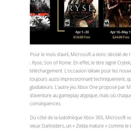
Pour le mois d’avril, Microsoft a donc décidé de 
: Ryse, Son of Rome. En effet, le titre signé Cryt
téléchargement. L’occasion idéale pour les nouv
toujours aussi impressionnant techniquement, qu
gladiateurs. L’autre jeu Xbox One proposé par Mi
d’aventure au gameplay atypique, mais où chaque 
conséquences.
Du côté de la ludothèque Xbox 360, Microsoft va
vieux Darksiders, un « Zelda mature » comme le d