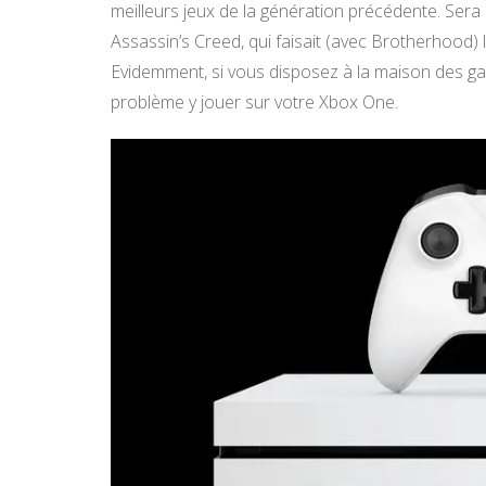
meilleurs jeux de la génération précédente. Sera
Assassin’s Creed, qui faisait (avec Brotherhood) l
Evidemment, si vous disposez à la maison des g
problème y jouer sur votre Xbox One.