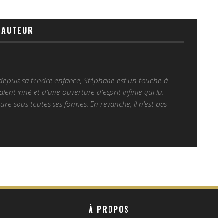
'AUTEUR
 depuis sa tendre enfance, Stéphane est un touche-à-
alent inné et d'une ouverture d'esprit infinie qui lui
ure sous toutes ses formes. En revanche, il n'est pas
À PROPOS