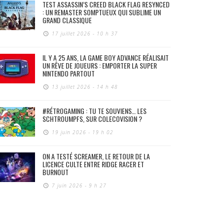
TEST ASSASSIN’S CREED BLACK FLAG RESYNCED
: UN REMASTER SOMPTUEUX QUI SUBLIME UN
GRAND CLASSIQUE
17 juillet 2026 - 10 h 37
IL Y A 25 ANS, LA GAME BOY ADVANCE RÉALISAIT
UN RÊVE DE JOUEURS : EMPORTER LA SUPER
NINTENDO PARTOUT
13 juillet 2026 - 14 h 48
#RÉTROGAMING : TU TE SOUVIENS… LES
SCHTROUMPFS, SUR COLECOVISION ?
19 juin 2026 - 19 h 02
ON A TESTÉ SCREAMER, LE RETOUR DE LA
LICENCE CULTE ENTRE RIDGE RACER ET
BURNOUT
7 juin 2026 - 9 h 27