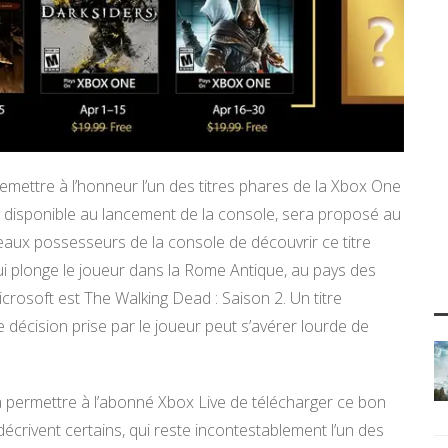
remettre à l’honneur l’un des titres phares de la Xbox One
ek, disponible au lancement de la console, sera proposé au
eaux possesseurs de la console de découvrir ce titre
i plonge le joueur dans la Rome Antique, au pays des
crosoft est The Walking Dead : Saison 2. Un titre
décision prise par le joueur peut s’avérer lourde de
 permettre à l’abonné Xbox Live de télécharger ce bon
écrivent certains, qui reste incontestablement l’un des