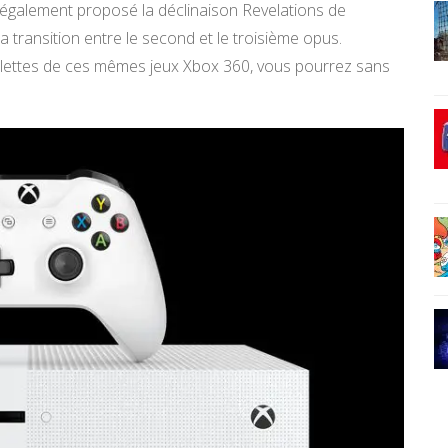
 également proposé la déclinaison Revelations de
a transition entre le second et le troisième opus.
alettes de ces mêmes jeux Xbox 360, vous pourrez sans