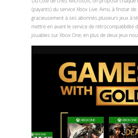
Du côté de chez Microsoft, on propose chaqu
(payants) du service Xbox Live. Ainsi, à l’instar
gracieusement à ses abonnés plusieurs jeux à té
mettre en avant le service de rétrocompatibilit
jouables sur Xbox One, en plus de deux jeux nouv