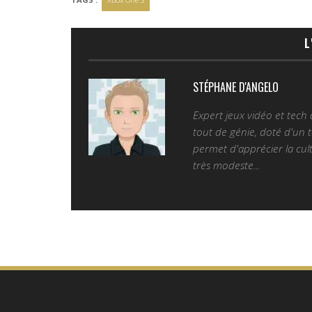
L
STÉPHANE D'ANGELO
Expert jeux vidéo et tech
tout de génie, doté d'un t
permet d'apprécier la cult
très modeste...