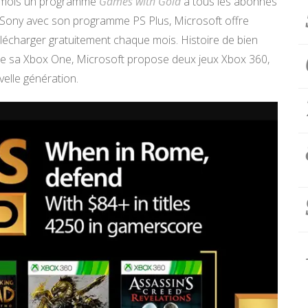
e mois un programme
Games with Gold
à tous les abonnés
 de Sony avec son programme PS Plus, Microsoft offre
lécharger gratuitement chaque mois. Histoire de bien
é de sa Xbox One, Microsoft propose deux jeux Xbox 360,
elle génération.