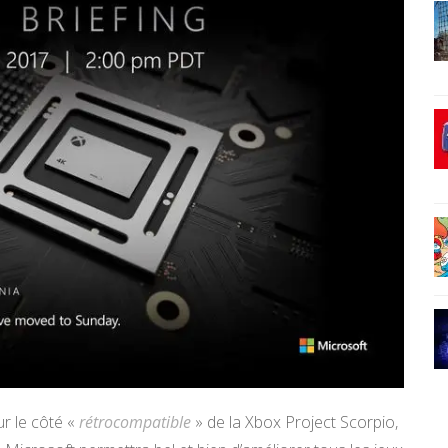
r le côté «
rétrocompatible
» de la Xbox Project Scorpio,