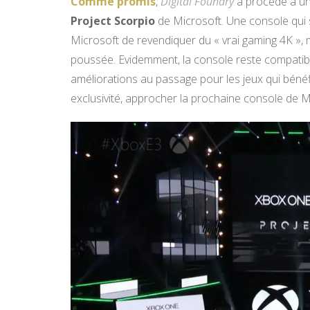
Comme promis
,
Digital Foundry
a procédé à un
Project Scorpio
de Microsoft. Une console qui s
Microsoft de revendiquer du « vrai gaming 4K »,
poussée. Evidemment, la console reste compatib
améliorations au passage pour les jeux qui bénéfi
exclusivité, approcher la prochaine console de M