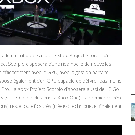
 évidemment doté sa future Xbox Project Scorpio d’une
oject Scorpio disposera d’une ribambelle de nouvelles
s efficacement avec le GPU, avec la gestion parfaite
dispose également d’un GPU capable de délivrer pas moins
4 Pro. La Xbox Project Scorpio disposera aussi de 12 Go
s (soit 3 Go de plus que la Xbox One). La première vidéo
us) reste toutefois très (trèèès) technique, et finalement