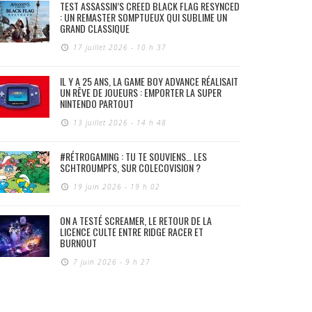
TEST ASSASSIN’S CREED BLACK FLAG RESYNCED
: UN REMASTER SOMPTUEUX QUI SUBLIME UN
GRAND CLASSIQUE
17 juillet 2026 - 10 h 37
IL Y A 25 ANS, LA GAME BOY ADVANCE RÉALISAIT
UN RÊVE DE JOUEURS : EMPORTER LA SUPER
NINTENDO PARTOUT
13 juillet 2026 - 14 h 48
#RÉTROGAMING : TU TE SOUVIENS… LES
SCHTROUMPFS, SUR COLECOVISION ?
19 juin 2026 - 19 h 02
ON A TESTÉ SCREAMER, LE RETOUR DE LA
LICENCE CULTE ENTRE RIDGE RACER ET
BURNOUT
7 juin 2026 - 9 h 27