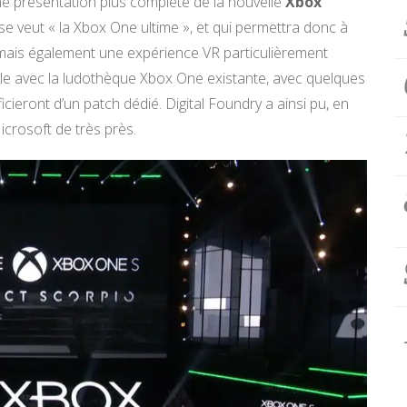
e présentation plus complète de la nouvelle
Xbox
e veut « la Xbox One ultime », et qui permettra donc à
 mais également une expérience VR particulièrement
le avec la ludothèque Xbox One existante, avec quelques
cieront d’un patch dédié. Digital Foundry a ainsi pu, en
icrosoft de très près.