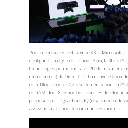
Pour revendiquer de la « vraie 4K », Microsoft a
configuration digne de ce nom. Ainsi, la Xbox Pr
technologies permettant au CPU de travailler plu
(entre autres) de Direct X12. La nouvelle Xbox 
de 6 Tflops, contre 4,2 « seulement » pour la PS
de RAM, dont 8 disponibles pour les développeur
proposée par Digital Foundry (disponible ci-desso
assez abstraite pour le commun des mortels.