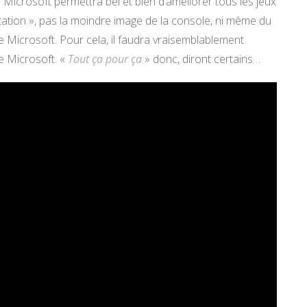
e Microsoft permettra bel et bien d’améliorer tous les jeux
tation », pas la moindre image de la console, ni même du
 Microsoft. Pour cela, il faudra vraisemblablement
de Microsoft. «
Tout ça pour ça
» donc, diront certains…