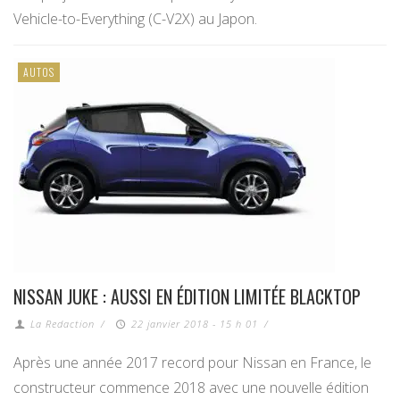
Vehicle-to-Everything (C-V2X) au Japon.
AUTOS
NISSAN JUKE : AUSSI EN ÉDITION LIMITÉE BLACKTOP
La Redaction
/
22 janvier 2018 - 15 h 01
/
Après une année 2017 record pour Nissan en France, le
constructeur commence 2018 avec une nouvelle édition