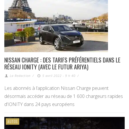
NISSAN CHARGE : DES TARIFS PRÉFÉRENTIELS DANS LE
RÉSEAU IONITY (AVEC LE FUTUR ARIYA)
La Redaction
/
5 avril 2022 - 9 h 40
/
Les abonnés à l’application Nissan Charge peuvent
désormais accéder au réseau de 1 600 chargeurs rapides
d’IONITY dans 24 pays européens
AUTOS