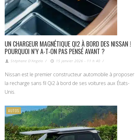
UN CHARGEUR MAGNÉTIQUE QI2 À BORD DES NISSAN !
POURQUOI N’Y A-T-ON PAS PENSÉ AVANT ?
Stéphane D'Angelo
/
15 janvier 2026 - 11 h 40
/
Nissan est le premier constructeur automobile à proposer
la recharge sans fil Qi2 à bord de ses voitures aux États-
Unis.
AUTOS