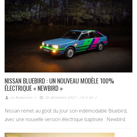
NISSAN BLUEBIRD : UN NOUVEAU MODÈLE 100%
ÉLECTRIQUE « NEWBIRD »
La Redaction
/
20 décembre 2021 - 10 h 42
/
Nissan remet au goût du jour son indémodable Bluebird,
avec une nouvelle version électrique baptisée : Newbird.