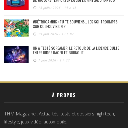
13 juillet 2026 - 14 h 48
#RÉTROGAMING : TU TE SOUVIENS… LES SCHTROUMPFS,
SUR COLECOVISION ?
19 juin 2026 - 19 h 02
ON A TESTÉ SCREAMER, LE RETOUR DE LA LICENCE CULTE
ENTRE RIDGE RACER ET BURNOUT
7 juin 2026 - 9 h 27
À PROPOS
THM Magazine : Actualités, tests et dossiers high-tech,
lifestyle, jeux vidéo, automobile…