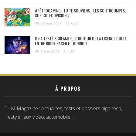
#RÉTROGAMING : TU TE SOUVIENS… LES SCHTROUMPFS,
SUR COLECOVISION ?
19 juin 2026 - 19 h 02
ON A TESTÉ SCREAMER, LE RETOUR DE LA LICENCE CULTE
ENTRE RIDGE RACER ET BURNOUT
7 juin 2026 - 9 h 27
À PROPOS
THM Magazine : Actualités, tests et dossiers high-tech,
lifestyle, jeux vidéo, automobile…