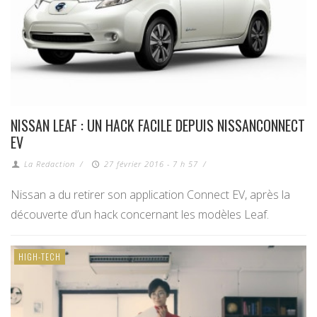
NISSAN LEAF : UN HACK FACILE DEPUIS NISSANCONNECT
EV
La Redaction
/
27 février 2016 - 7 h 57
/
Nissan a du retirer son application Connect EV, après la
découverte d’un hack concernant les modèles Leaf.
HIGH-TECH