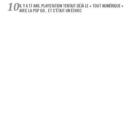
IL Y A 17 ANS, PLAYSTATION TENTAIT DÉJÀ LE « TOUT NUMÉRIQUE »
AVEC LA PSP GO… ET C’ÉTAIT UN ÉCHEC