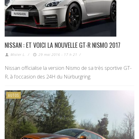
NISSAN : ET VOICI LA NOUVELLE GT-R NISMO 2017
Mister L.
/
29 mai 2016 - 17 h 21
/
Nissan officialise la version Nismo de sa très sportive GT-
R, à l’occasion des 24H du Nürburgring.
AUTOS