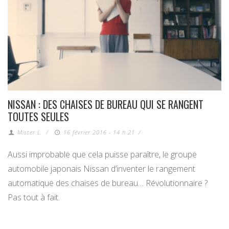
NISSAN : DES CHAISES DE BUREAU QUI SE RANGENT
TOUTES SEULES
Mister L.
/
16 février 2016 - 14 h 21
/
Aussi improbable que cela puisse paraître, le groupe
automobile japonais Nissan d’inventer le rangement
automatique des chaises de bureau… Révolutionnaire ?
Pas tout à fait.