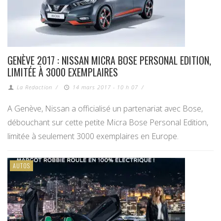
GENÈVE 2017 : NISSAN MICRA BOSE PERSONAL EDITION,
LIMITÉE À 3000 EXEMPLAIRES
La Redaction
/
14 mars 2017 - 10 h 07
/
A Genève, Nissan a officialisé un partenariat avec Bose,
débouchant sur cette petite Micra Bose Personal Edition,
limitée à seulement 3000 exemplaires en Europe.
AUTOS