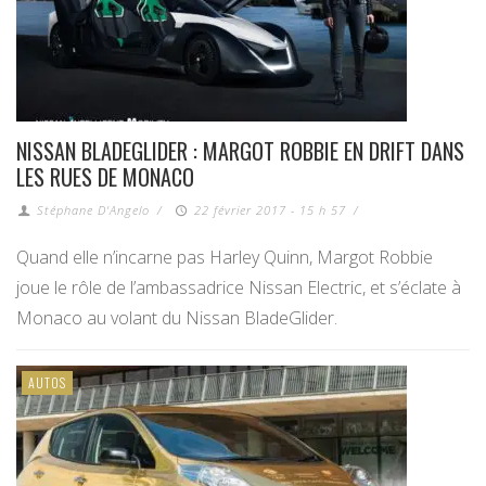
NISSAN BLADEGLIDER : MARGOT ROBBIE EN DRIFT DANS
LES RUES DE MONACO
Stéphane D'Angelo
/
22 février 2017 - 15 h 57
/
Quand elle n’incarne pas Harley Quinn, Margot Robbie
joue le rôle de l’ambassadrice Nissan Electric, et s’éclate à
Monaco au volant du Nissan BladeGlider.
AUTOS