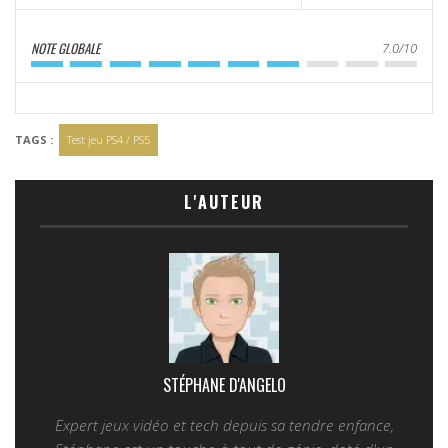
NOTE GLOBALE
7.0/10
TAGS :
Test jeu PS4 / PS5
L'AUTEUR
STÉPHANE D'ANGELO
Expert jeux vidéo et tech depuis sa tendre enfance,