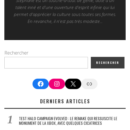
Stéphane est un touche-à-tout de génie, doté d'un
talent inné et d'une ouverture d'esprit infinie qui lui
permet d'apprécier la culture sous toutes ses formes.
En revanche, il n'est pas très modeste...
Rechercher
RECHERCHER
Facebook
Instagram
X
Google News
DERNIERS ARTICLES
TEST HALO CAMPAIGN EVOLVED : LE REMAKE QUI RESSUSCITE LE
MONUMENT DE LA XBOX, AVEC QUELQUES CICATRICES