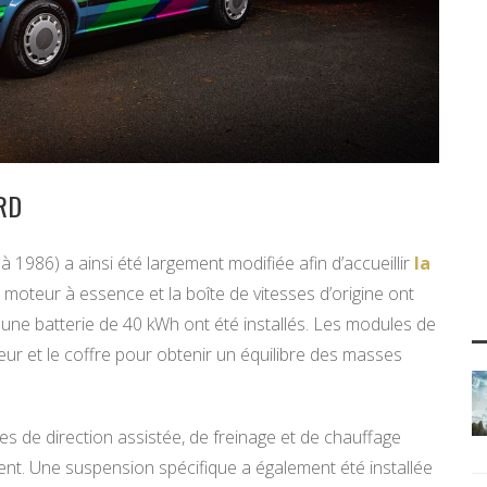
RD
à 1986) a ainsi été largement modifiée afin d’accueillir
la
e moteur à essence et la boîte de vitesses d’origine ont
 une batterie de 40 kWh ont été installés. Les modules de
eur et le coffre pour obtenir un équilibre des masses
s de direction assistée, de freinage et de chauffage
ent. Une suspension spécifique a également été installée