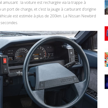
l amusant : la voiture est rechargée via la trappe à
un port de charge, et c’est la jauge à carburant d’origine
 véhicule est estimée à plus de 200km. La Nissan Newbird
 secondes.