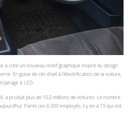
pe a créé un nouveau motif graphique inspiré du design
 En guise de clin d’œil à l’électrification de la voiture,
éclairage à LED.
, a produit plus de 10,5 millions de voitures. Le nombre
jourd’hui. Parmi ces 6 000 employés, il y en a 19 qui ont