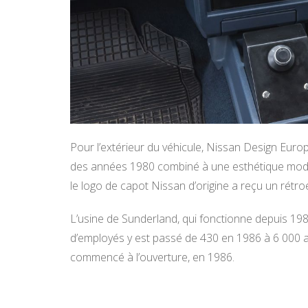
Pour l’extérieur du véhicule, Nissan Design Euro
des années 1980 combiné à une esthétique moderne.
le logo de capot Nissan d’origine a reçu un rétro
L’usine de Sunderland, qui fonctionne depuis 1986
d’employés y est passé de 430 en 1986 à 6 000 au
commencé à l’ouverture, en 1986.