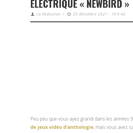
ÉLECTRIQUE « NEWBIRD »
La Redaction
/
20 décembre 2021 - 10 h 42
Peu peu que vous ayez grandi dans les années 9
de jeux vidéo d’anthologie
, mais vous avez s