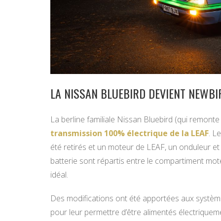
LA NISSAN BLUEBIRD DEVIENT NEWBI
La berline familiale Nissan Bluebird (qui remonte 
transmission 100% électrique de la LEAF
. L
été retirés et un moteur de LEAF, un onduleur et
batterie sont répartis entre le compartiment mot
idéal.
Des modifications ont été apportées aux système
pour leur permettre d’être alimentés électriquem