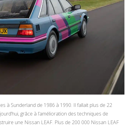
es à Sunderland de 1986 à 1990. Il fallait plus de 22
jourd’hui, grâce à l’amélioration des techniques de
onstruire une Nissan LEAF. Plus de 200 000 Nissan LEAF