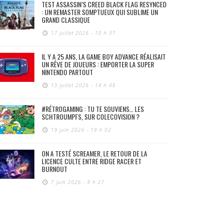
TEST ASSASSIN’S CREED BLACK FLAG RESYNCED
: UN REMASTER SOMPTUEUX QUI SUBLIME UN
GRAND CLASSIQUE
17 juillet 2026 - 10 h 37
IL Y A 25 ANS, LA GAME BOY ADVANCE RÉALISAIT
UN RÊVE DE JOUEURS : EMPORTER LA SUPER
NINTENDO PARTOUT
13 juillet 2026 - 14 h 48
#RÉTROGAMING : TU TE SOUVIENS… LES
SCHTROUMPFS, SUR COLECOVISION ?
19 juin 2026 - 19 h 02
ON A TESTÉ SCREAMER, LE RETOUR DE LA
LICENCE CULTE ENTRE RIDGE RACER ET
BURNOUT
7 juin 2026 - 9 h 27