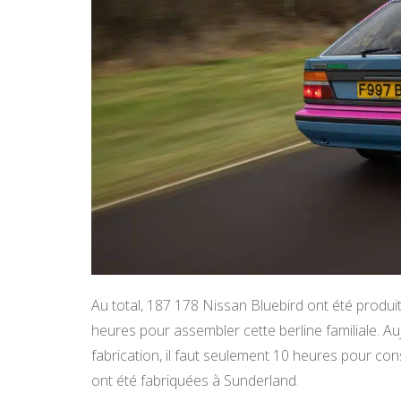
Au total, 187 178 Nissan Bluebird ont été produit
heures pour assembler cette berline familiale. Au
fabrication, il faut seulement 10 heures pour c
ont été fabriquées à Sunderland.