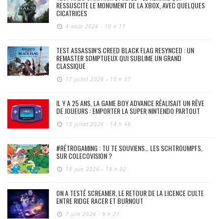
RESSUSCITE LE MONUMENT DE LA XBOX, AVEC QUELQUES
CICATRICES
4 août 2026 - 10 h 17
TEST ASSASSIN’S CREED BLACK FLAG RESYNCED : UN
REMASTER SOMPTUEUX QUI SUBLIME UN GRAND
CLASSIQUE
17 juillet 2026 - 10 h 37
IL Y A 25 ANS, LA GAME BOY ADVANCE RÉALISAIT UN RÊVE
DE JOUEURS : EMPORTER LA SUPER NINTENDO PARTOUT
13 juillet 2026 - 14 h 48
#RÉTROGAMING : TU TE SOUVIENS… LES SCHTROUMPFS,
SUR COLECOVISION ?
19 juin 2026 - 19 h 02
ON A TESTÉ SCREAMER, LE RETOUR DE LA LICENCE CULTE
ENTRE RIDGE RACER ET BURNOUT
7 juin 2026 - 9 h 27