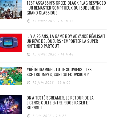
TEST ASSASSIN’S CREED BLACK FLAG RESYNCED
: UN REMASTER SOMPTUEUX QUI SUBLIME UN
GRAND CLASSIQUE
17 juillet 2026 - 10 h 37
IL Y A 25 ANS, LA GAME BOY ADVANCE RÉALISAIT
UN RÊVE DE JOUEURS : EMPORTER LA SUPER
NINTENDO PARTOUT
13 juillet 2026 - 14 h 48
#RÉTROGAMING : TU TE SOUVIENS… LES
SCHTROUMPFS, SUR COLECOVISION ?
19 juin 2026 - 19 h 02
ON A TESTÉ SCREAMER, LE RETOUR DE LA
LICENCE CULTE ENTRE RIDGE RACER ET
BURNOUT
7 juin 2026 - 9 h 27