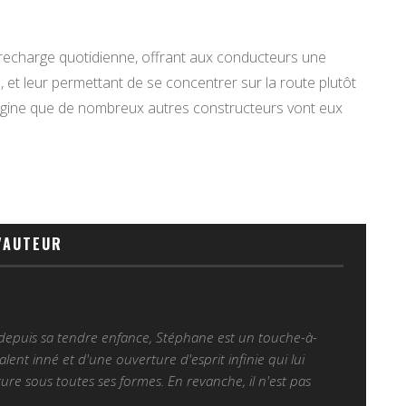
a recharge quotidienne, offrant aux conducteurs une
ve, et leur permettant de se concentrer sur la route plutôt
magine que de nombreux autres constructeurs vont eux
'AUTEUR
 depuis sa tendre enfance, Stéphane est un touche-à-
alent inné et d'une ouverture d'esprit infinie qui lui
ure sous toutes ses formes. En revanche, il n'est pas