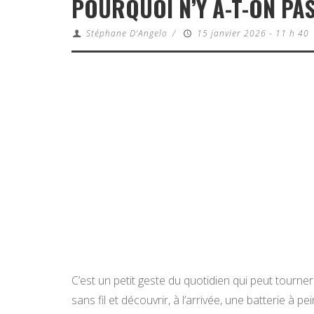
POURQUOI N’Y A-T-ON PAS
Stéphane D'Angelo
/
15 janvier 2026 - 11 h 40
C’est un petit geste du quotidien qui peut tourn
sans fil et découvrir, à l’arrivée, une batterie à 