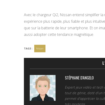
Avec le chargeur Qi2, Nissan entend simplifier l
expérience plus rapide, plus fiable et plus intuiti
que sur la batterie de leur smartphone. Et on i
aussi adopter cette tendance magnétique.
TAGS :
Nissan
L
STÉPHANE D'ANGELO
Expert jeux vidéo et tech
tout de génie, doté d'un t
permet d'apprécier la cult
très modeste...