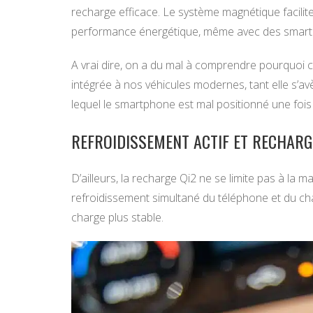
recharge efficace. Le système magnétique facilite
performance énergétique, même avec des smart
A vrai dire, on a du mal à comprendre pourquoi ce
intégrée à nos véhicules modernes, tant elle s’avè
lequel le smartphone est mal positionné une foi
REFROIDISSEMENT ACTIF ET RECHARG
D’ailleurs, la recharge Qi2 ne se limite pas à la m
refroidissement simultané du téléphone et du cha
charge plus stable.