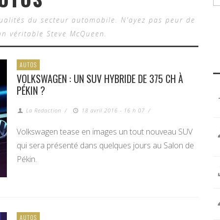
tualités du secteur automobile. N’ayez pas peur de
n véritable Steve McQueen.
AUTOS
VOLKSWAGEN : UN SUV HYBRIDE DE 375 CH À
PÉKIN ?
La Redaction
/
18 avril 2016 - 16 h 07
/
Volkswagen tease en images un tout nouveau SUV
qui sera présenté dans quelques jours au Salon de
Pékin.
AUTOS