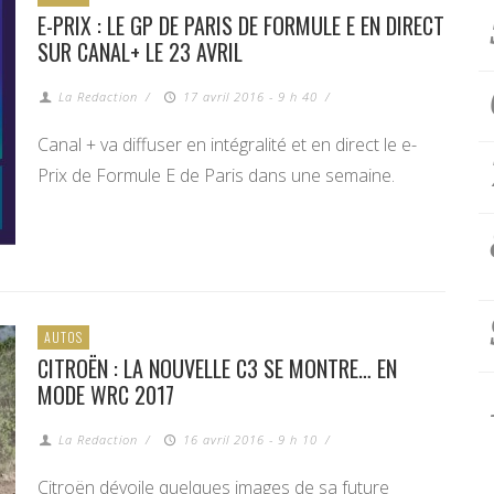
E-PRIX : LE GP DE PARIS DE FORMULE E EN DIRECT
SUR CANAL+ LE 23 AVRIL
La Redaction
/
17 avril 2016 - 9 h 40
/
Canal + va diffuser en intégralité et en direct le e-
Prix de Formule E de Paris dans une semaine.
AUTOS
CITROËN : LA NOUVELLE C3 SE MONTRE… EN
MODE WRC 2017
La Redaction
/
16 avril 2016 - 9 h 10
/
Citroën dévoile quelques images de sa future