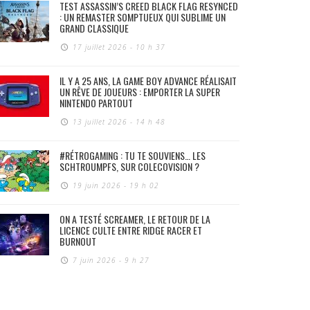
TEST ASSASSIN’S CREED BLACK FLAG RESYNCED
: UN REMASTER SOMPTUEUX QUI SUBLIME UN
GRAND CLASSIQUE
17 juillet 2026 - 10 h 37
IL Y A 25 ANS, LA GAME BOY ADVANCE RÉALISAIT
UN RÊVE DE JOUEURS : EMPORTER LA SUPER
NINTENDO PARTOUT
13 juillet 2026 - 14 h 48
#RÉTROGAMING : TU TE SOUVIENS… LES
SCHTROUMPFS, SUR COLECOVISION ?
19 juin 2026 - 19 h 02
ON A TESTÉ SCREAMER, LE RETOUR DE LA
LICENCE CULTE ENTRE RIDGE RACER ET
BURNOUT
7 juin 2026 - 9 h 27