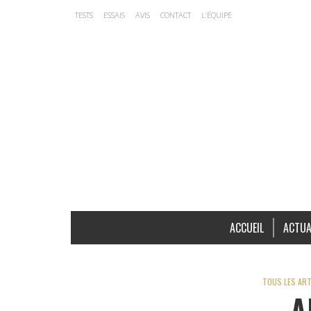
TESTS
ESSAIS
AVIS
CONTACT
L’ÉQUIPE
ACCUEIL
ACTUA
TOUS LES ART
A