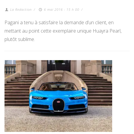
La Redaction
/
6 mai 2016 - 15 h 00
/
Pagani a tenu à satisfaire la demande d’un client, en
mettant au point cette exemplaire unique Huayra Pearl,
plutôt sublime.