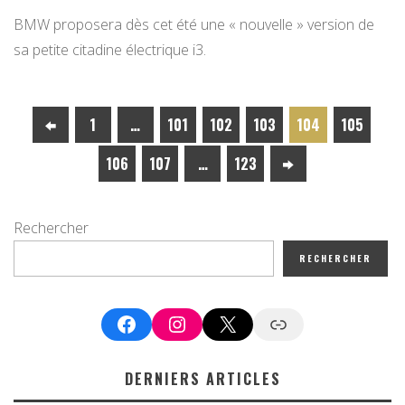
BMW proposera dès cet été une « nouvelle » version de
sa petite citadine électrique i3.
1
…
101
102
103
104
105
106
107
…
123
Rechercher
RECHERCHER
Facebook
Instagram
X
Google News
DERNIERS ARTICLES