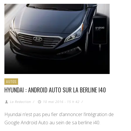
AUTOS
HYUNDAI : ANDROID AUTO SUR LA BERLINE I40
La Redaction
/
10 mai 2016 - 15 h 42
/
Hyundai n’est pas peu fier d’annoncer l’intégration de
Google Android Auto au sein de sa berline i40.