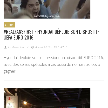
AUTOS
#REALFANSFIRST : HYUNDAI DÉPLOIE SON DISPOSITIF
UEFA EURO 2016
La Redaction
/
4 mai 2016 - 19 h 47
/
Hyundai déploie son impressionnant dispositif EURO 2016,
avec des séries spéciales mais aussi de nombreux lots à
gagner.