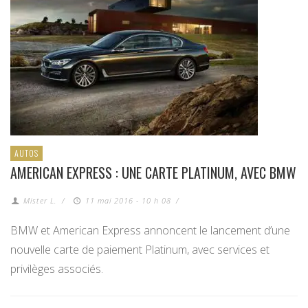
AUTOS
AMERICAN EXPRESS : UNE CARTE PLATINUM, AVEC BMW
Mister L.
/
11 mai 2016 - 10 h 08
/
BMW et American Express annoncent le lancement d’une
nouvelle carte de paiement Platinum, avec services et
privilèges associés.