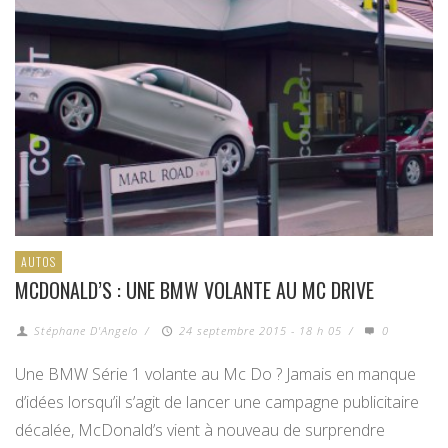
AUTOS
MCDONALD’S : UNE BMW VOLANTE AU MC DRIVE
Stéphane D'Angelo
/
24 septembre 2015 - 18 h 05
/
0
Une BMW Série 1 volante au Mc Do ? Jamais en manque
d’idées lorsqu’il s’agit de lancer une campagne publicitaire
décalée, McDonald’s vient à nouveau de surprendre