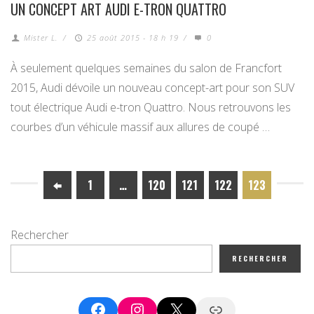
UN CONCEPT ART AUDI E-TRON QUATTRO
Mister L.
/
25 août 2015 - 18 h 19
/
0
À seulement quelques semaines du salon de Francfort
2015, Audi dévoile un nouveau concept-art pour son SUV
tout électrique Audi e-tron Quattro. Nous retrouvons les
courbes d’un véhicule massif aux allures de coupé …
1
…
120
121
122
123
Rechercher
RECHERCHER
Facebook
Instagram
X
Google News