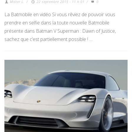
Mister L.
/
22 septembre 2015 - 11 h 01
/
0
La Batmobile en vidéo Si vous rêviez de pouvoir vous
prendre en selfie dans la toute nouvelle Batmobile
présente dans Batman V Superman : Dawn of Justice,
sachez que c’est partiellement possible ! …