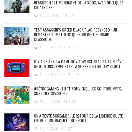
RESSUSCITE LE MONUMENT DE LA XBOX, AVEC QUELQUES
CICATRICES
4 août 2026 - 10 h 17
TEST ASSASSIN’S CREED BLACK FLAG RESYNCED : UN
REMASTER SOMPTUEUX QUI SUBLIME UN GRAND
CLASSIQUE
17 juillet 2026 - 10 h 37
IL Y A 25 ANS, LA GAME BOY ADVANCE RÉALISAIT UN RÊVE
DE JOUEURS : EMPORTER LA SUPER NINTENDO PARTOUT
13 juillet 2026 - 14 h 48
#RÉTROGAMING : TU TE SOUVIENS… LES SCHTROUMPFS,
SUR COLECOVISION ?
19 juin 2026 - 19 h 02
ON A TESTÉ SCREAMER, LE RETOUR DE LA LICENCE CULTE
ENTRE RIDGE RACER ET BURNOUT
7 juin 2026 - 9 h 27