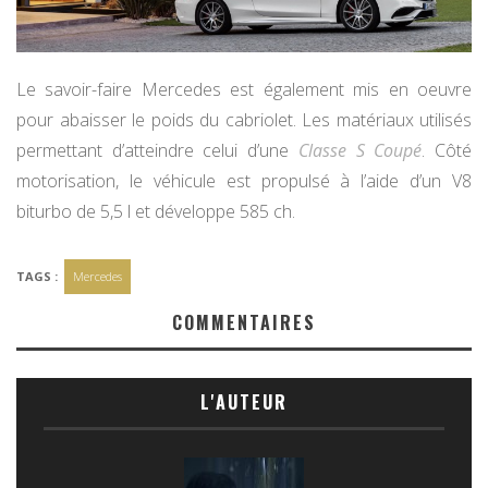
Le savoir-faire Mercedes est également mis en oeuvre
pour abaisser le poids du cabriolet. Les matériaux utilisés
permettant d’atteindre celui d’une
Classe S Coupé
. Côté
motorisation, le véhicule est propulsé à l’aide d’un V8
biturbo de 5,5 l et développe 585 ch.
TAGS :
Mercedes
COMMENTAIRES
L'AUTEUR