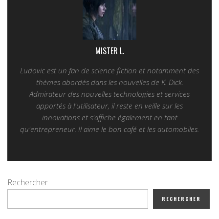
MISTER L.
Ludovic est un fan de science fiction et notamment des
thèmes abordés dans les nouvelles de K. Dick.
Admirateur des nouvelles technologies et services
apportés à l'utilisateur, il reste en veille sur les
innovations et s'affiche également en tant
qu'entrepreneur. Il aime le bon café et les automobiles.
Rechercher
RECHERCHER