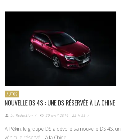
AUTOS
NOUVELLE DS 4S : UNE DS RÉSERVÉE À LA CHINE
La Redaction
/
30 avril 2016 - 22 h 59
/
A Pékin, le groupe DS a dévoilé sa nouvelle DS 4S, un
véhicule réservé… à la Chine.