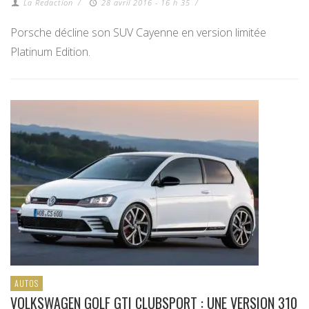
La Redaction
/
28 avril 2016 - 16 h 35
/
Porsche décline son SUV Cayenne en version limitée
Platinum Edition.
AUTOS
VOLKSWAGEN GOLF GTI CLUBSPORT : UNE VERSION 310