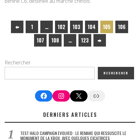
berline C6, destinée au marché chinois.
1
…
102
103
104
105
106
107
108
…
123
Rechercher
RECHERCHER
Facebook
Instagram
X
Google News
DERNIERS ARTICLES
TEST HALO CAMPAIGN EVOLVED : LE REMAKE QUI RESSUSCITE LE
MONUMENT DE LA XBOX, AVEC QUELQUES CICATRICES