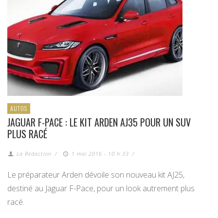
AUTOS
JAGUAR F-PACE : LE KIT ARDEN AJ35 POUR UN SUV
PLUS RACÉ
La Redaction
/
1 mai 2016 - 10 h 33
/
Le préparateur Arden dévoile son nouveau kit AJ25,
destiné au Jaguar F-Pace, pour un look autrement plus
racé.