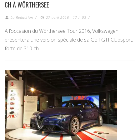
CH À WÖRTHERSEE
La Redaction
/
27 avril 2016 - 17 h 03
/
A l’occasion du Wörthersee Tour 2016, Volkswagen
présentera une version spéciale de sa Golf GTI Clubsport,
forte de 310 ch.