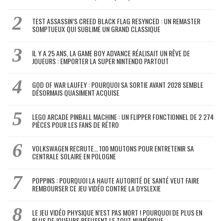
TEST ASSASSIN’S CREED BLACK FLAG RESYNCED : UN REMASTER
SOMPTUEUX QUI SUBLIME UN GRAND CLASSIQUE
IL Y A 25 ANS, LA GAME BOY ADVANCE RÉALISAIT UN RÊVE DE
JOUEURS : EMPORTER LA SUPER NINTENDO PARTOUT
GOD OF WAR LAUFEY : POURQUOI SA SORTIE AVANT 2028 SEMBLE
DÉSORMAIS QUASIMENT ACQUISE
LEGO ARCADE PINBALL MACHINE : UN FLIPPER FONCTIONNEL DE 2 274
PIÈCES POUR LES FANS DE RÉTRO
VOLKSWAGEN RECRUTE… 100 MOUTONS POUR ENTRETENIR SA
CENTRALE SOLAIRE EN POLOGNE
POPPINS : POURQUOI LA HAUTE AUTORITÉ DE SANTÉ VEUT FAIRE
REMBOURSER CE JEU VIDÉO CONTRE LA DYSLEXIE
LE JEU VIDÉO PHYSIQUE N’EST PAS MORT ! POURQUOI DE PLUS EN
PLUS DE JOUEURS REFUSENT LE TOUT NUMÉRIQUE